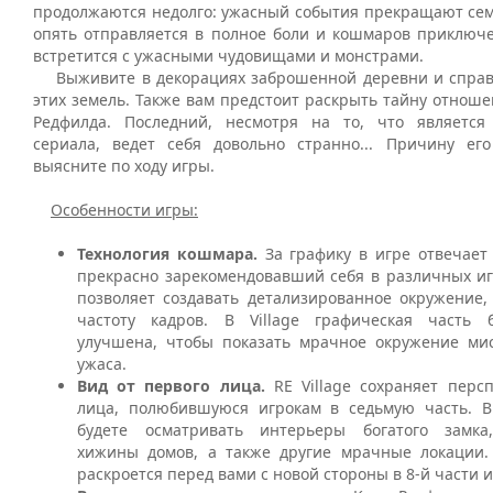
продолжаются недолго: ужасный события прекращают сем
опять отправляется в полное боли и кошмаров приключе
встретится с ужасными чудовищами и монстрами.
Выживите в декорациях заброшенной деревни и справ
этих земель. Также вам предстоит раскрыть тайну отнош
Редфилда. Последний, несмотря на то, что является
сериала, ведет себя довольно странно... Причину е
выясните по ходу игры.
Особенности игры:
Технология кошмара.
За графику в игре отвечает 
прекрасно зарекомендовавший себя в различных иг
позволяет создавать детализированное окружение,
частоту кадров. В Village графическая часть 
улучшена, чтобы показать мрачное окружение ми
ужаса.
Вид от первого лица.
RE Village сохраняет перс
лица, полюбившуюся игрокам в седьмую часть. В
будете осматривать интерьеры богатого замк
хижины домов, а также другие мрачные локации. 
раскроется перед вами с новой стороны в 8-й части 