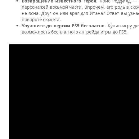
Возвращение известного героя.
Крис Редфилд — 
персонажей восьмой части. Впрочем, его роль в сюж
не ясна. Друг он или враг для Итана? Ответ вы уз
повороте сюжета.
Улучшите до версии PS5 бесплатно.
Купив игру дл
возможность бесплатного апгрейда игры до PS5.