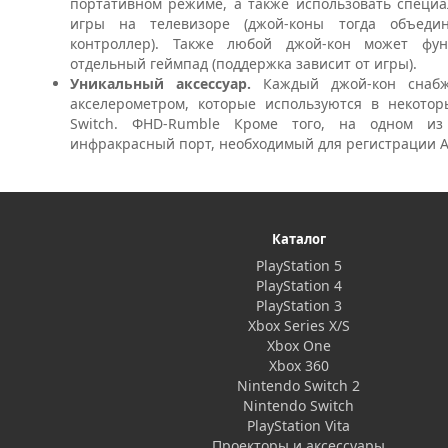
портативном режиме, а также использовать специа
игры на телевизоре (джой-коны тогда объеди
контроллер). Также любой джой-кон может фун
отдельный геймпад (поддержка зависит от игры).
Уникальный аксессуар.
Каждый джой-кон снаб
акселерометром, которые используются в некотор
Switch. ФHD-Rumble Кроме того, на одном из
инфракрасный порт, необходимый для регистрации A
Каталог
PlayStation 5
PlayStation 4
PlayStation 3
Xbox Series X/S
Xbox One
Xbox 360
Nintendo Switch 2
Nintendo Switch
PlayStation Vita
Проекторы и аксессуары