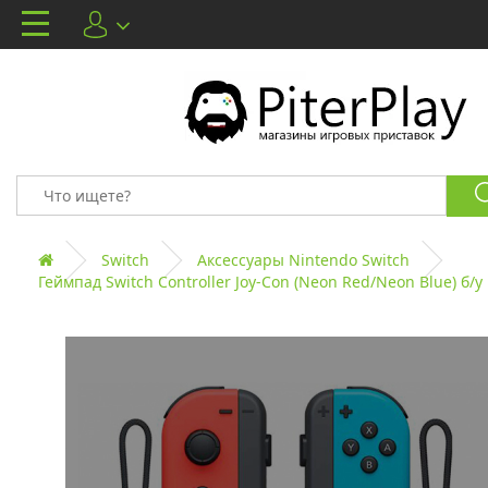
Switch
Аксессуары Nintendo Switch
Геймпад Switch Controller Joy-Con (Neon Red/Neon Blue) б/у