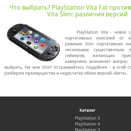
Что выбрать? PlayStation Vita Fat против
Vita Slim: различия версий
PlayStation Vita - новое
портативных консолей от к
ревизии Slim портативная ко
нескольким существенным 
геймеров, желающих прио
наверняка возникнет вопрос
выбрать, Fat или Slim? Устраивайтесь поудобнее - в этой 
разберем преимущества и недостатки обеих версий «Вита».
Каталог
PlayStation 5
PlayStation 4
PlayStation 3