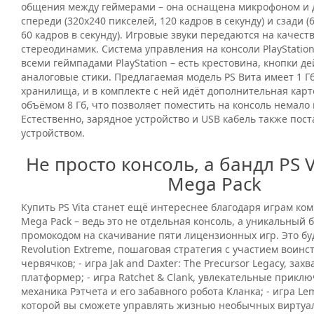
общения между геймерами – она оснащена микрофоном и 
спереди (320x240 пикселей, 120 кадров в секунду) и сзади (
60 кадров в секунду). Игровые звуки передаются на качес
стереодинамик. Система управления на консоли PlayStation 
всеми геймпадами PlayStation – есть крестовина, кнопки де
аналоговые стики. Предлагаемая модель PS Вита имеет 1 Г
хранилища, и в комплекте с ней идёт дополнительная карт
объёмом 8 Гб, что позволяет поместить на консоль немало и
Естественно, зарядное устройство и USB кабель также пост
устройством.
Не просто консоль, а бандл PS V
Mega Pack
Купить PS Vita станет ещё интереснее благодаря играм ком
Mega Pack – ведь это не отдельная консоль, а уникальный б
промокодом на скачивание пяти лицензионных игр. Это буд
Revolution Extreme, пошаговая стратегия с участием воин
червячков; - игра Jak and Daxter: The Precursor Legacy, з
платформер; - игра Ratchet & Clank, увлекательные прикл
механика Рэтчета и его забавного робота Кланка; - игра Le
которой вы сможете управлять жизнью необычных виртуа