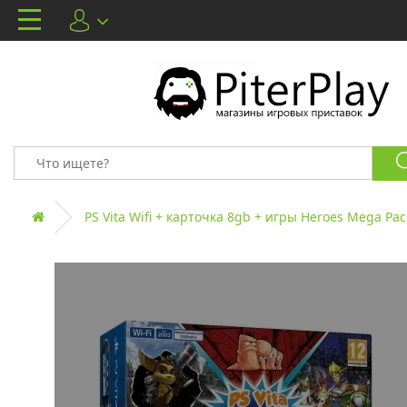
PS Vita Wifi + карточка 8gb + игры Heroes Mega Pack