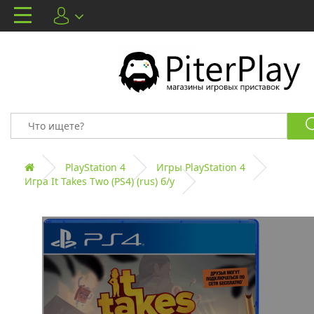
PlayStation 4
Игры PlayStation 4
Игра It Takes Two (PS4) (rus) б/у