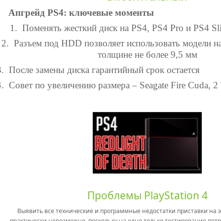
Апгрейд PS4: ключевые моменты
1.
Поменять жесткий диск на
PS
4, PS4 Pro и PS4 S
2.
Разъем под
HDD
позволяет использовать модели н
толщине не более 9,5 мм
3.
После замены диска гарантийный срок остается
4.
Совет по увеличению размера – Seagate Fire Cuda, 2
Проблемы PlayStation 4
Выявить все технические и программные недостатки приставки на э
практически невозможно, поскольку на одно только тестирование пот