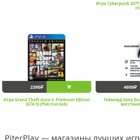
Игра Cyberpunk 2077 U
(r
2390
4600
Игра Grand Theft Auto V. Premium Edition
Геймпад Sony Dua
(GTA 5) (PS4) (rus sub)
восстан
PiterPlay — магазины лучших иг