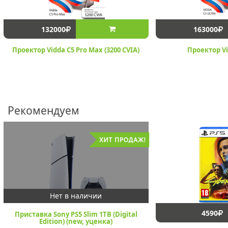
132000
163000
Проектор Vidda C5 Pro Max (3200 CVIA)
Проектор Vi
Рекомендуем
4590
Приставка Sony PS5 Slim 1TB (Digital
Edition) (new, уценка)