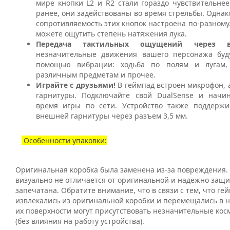
мире кнопки
L
2 и
R
2 стали гораздо чувствительне
ранее, они задействованы во время стрельбы. Однак
сопротивляемость этих кнопок настроена по-разному.
можете ощутить степень натяжения лука.
Передача тактильных ощущений через в
незначительные движения вашего персонажа буду
помощью вибрации: ходьба по полям и лугам,
различным предметам и прочее.
Играйте с друзьями!
В геймпад встроен микрофон, 
гарнитуры. Подключайте свой
DualSense
и начи
время игры по сети. Устройство также поддержи
внешней гарнитуры через разъем 3,5 мм.
Особенности упаковки:
Оригинальная коробка была заменена из-за повреждения.
визуально не отличается от оригинальной и надежно защи
запечатана. Обратите внимание, что в связи с тем, что ге
извлекались из оригинальной коробки и перемещались в н
их поверхности могут присутствовать незначительные кос
(без влияния на работу устройства).