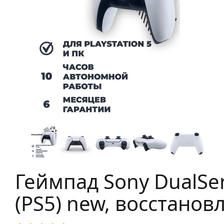
Геймпад Sony DualSe
(PS5) new, восстано