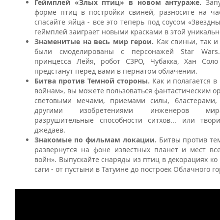
Геймплей «Злых птиц» в новом антураже.
Зап
форме птиц в постройки свиней, разносите на ча
спасайте яйца - все это теперь под соусом «Звездн
геймплей заиграет новыми красками в этой уникальн
Знаменитые на весь мир герои.
Как свиньи, так и
были смоделированы с персонажей Star Wars.
принцесса Лейя, робот C3PO, Чубакка, Хан Соло
предстанут перед вами в пернатом облачении.
Битва против Темной стороны.
Как и полагается в
войнам», вы можете пользоваться фантастическим о
световыми мечами, приемами силы, бластерами,
другими изобретениями инженеров мира
разрушительные способности ситхов... или твор
джедаев.
Знакомые по фильмам локации.
Битвы против те
развернутся на фоне известных планет и мест вс
войн». Выпускайте снаряды из птиц в декорациях ко
саги - от пустыни в Татуине до построек Облачного го