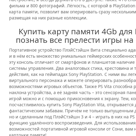
фильма и 800 фотографий. Лёгкость, с которой в PlayStation
карта памяти, позволит вам оперировать сразу нескольки
размещая на них разные коллекции.
Купить карту памяти 4Gb для P
познать все прелести игры на
Портативное устройство ПлэйСтэйшн Вита специально ада
и в нём есть множество уникальных геймерских особеннос
эту консоль отличает от смартфонов и планшетов наличи
системы управления. Два аналоговых стика, крестовина и 
действия, как на геймпадах Sony PlayStation. С ними вы ле
виртуального персонажа и можете оперировать разнообр
возможностями игровых объектов. Также PS Vita способна 
наклона устройства, а её задняя часть – это сенсорная пан
игрой можно и с помощью прикосновения к экрану. Тем, ко
посчастливилось купить Sony PlayStation Vita, открывается 
фантастическим забавам. Причём не только выпущенным д
но и сделанным под ПлэйСтэйшн 3 и 4 – играть в них на PS
функцию удалённого воспроизведения. Для использования
возможностей портативной игровой консоли от Сони, вам н
карточки памяти!