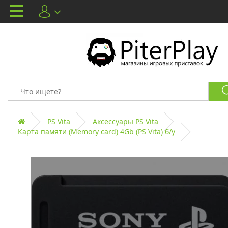
PS Vita
Аксессуары PS Vita
Карта памяти (Memory card) 4Gb (PS Vita) б/у