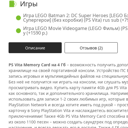
Игры
Игра LEGO Batman 2: DC Super Heroes [LEGO Б
Супергерои] (без коробки) (PS Vita) rus sub (+79
Игра LEGO Movie Videogame (LEGO Фильм) (PS Vi
у (+1590 р.)
Описание
Отзывов (2)
PS Vita Memory Card на 4 Гб
– возможность получить допо
хранилище на своей портативной консоли. Устройство ПС 
запись игровых и мультимедийных файлов на специальную
Без неё не получится ни играть на консоли, ни слушать му
просматривать видео. Купить карту памяти 4Gb для PS Vita
как основного, так и дополнительного хранилища. Наприме
использовать для записи 1-2 своих любимых игр, которые 
PlayStation Network и всегда хотите иметь под рукой – прос
карточку в Sony PlayStation Vita и наслаждаетесь восхитит
приключениями! Также 4Gb PS Vita Memory Card способна 
из около 1100 песен – можно создать саундтрек под опред
настроение, и всегда держать его в доступе. Также 4 Гб сп