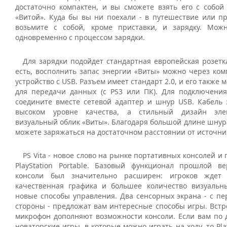
достаточно компактен, и вы сможете взять его с собой 
«Витой». Куда бы вы ни поехали - в путешествие или пр
возьмите с собой, кроме приставки, и зарядку. Мож
одновременно с процессом зарядки.
Для зарядки подойдет стандартная европейская розетк
есть, восполнить запас энергии «Виты» можно через ком
устройство с USB. Разъем имеет стандарт 2.0, и его также
для передачи данных (с PS3 или ПК). Для подключения
соедините вместе сетевой адаптер и шнур USB. Кабель 
высоком уровне качества, а стильный дизайн эле
визуальный облик «Виты». Благодаря большой длине шнура 
можете заряжаться на достаточном расстоянии от источни
PS Vita - новое слово на рынке портативных консолей и
PlayStation Portable. Базовый функционал прошлой в
консоли был значительно расширен: игроков ждет
качественная графика и большее количество визуальн
новые способы управления. Два сенсорных экрана - с пе
стороны - предложат вам интересные способы игры. Встр
микрофон дополняют возможности консоли. Если вам по
новаторские игры, в которые можно играть на ходу, то Play