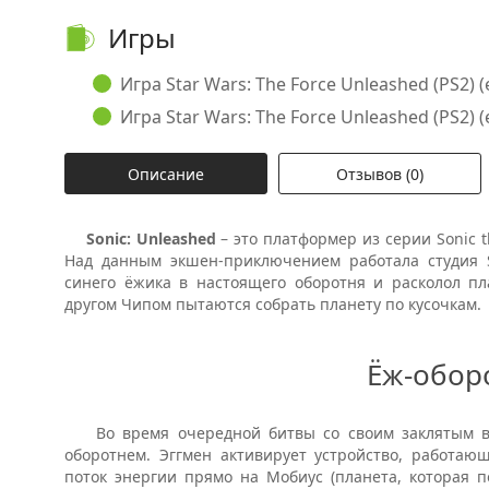
Игры
Игра Star Wars: The Force Unleashed (PS2) (e
Игра Star Wars: The Force Unleashed (PS2) (e
Описание
Отзывов (0)
Sonic
:
Unleashed
– это платформер из серии
Sonic
Над данным экшен-приключением работала студия
синего ёжика в настоящего оборотня и расколол пл
другом Чипом пытаются собрать планету по кусочкам.
Ёж-обор
Во время очередной битвы со своим заклятым вра
оборотнем. Эггмен активирует устройство, работаю
поток энергии прямо на Мобиус (планета, которая п