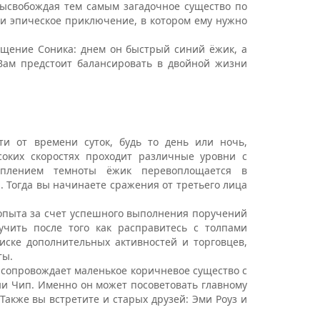
 высвобождая тем самым загадочное существо по
и эпическое приключение, в котором ему нужно
ение Соника: днем он быстрый синий ёжик, а
Вам предстоит балансировать в двойной жизни
ти от времени суток, будь то день или ночь,
соких скоростях проходит различные уровни с
уплением темноты ёжик перевоплощается в
 Тогда вы начинаете сражения от третьего лица
опыта за счет успешного выполнения поручений
чить после того как расправитесь с толпами
иске дополнительных активностей и торговцев,
ты.
сопровождает маленькое коричневое существо с
 Чип. Именно он может посоветовать главному
Также вы встретите и старых друзей: Эми Роуз и