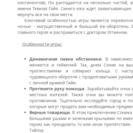
континентов). Он распадается на несколько частей,
имени Темная Гайя. Синего ежа ждет захватывающее 
вернуть все на свои места.
Ключевой особенностью игры является перевоплощ
ночью - могущественный и большой ёж-оборотень. 
главного героя и расправиться с доктором Эггменом.
Особенности игры:
Динамичная смена обстановки.
В зависимос
меняется и геймплей. Так, днем Соник на вы
препятствиями и собирает кольца. С наст
чудовищного оборотня с продолговатыми руками.
с личной армией Гайи.
Протяните руку помощи.
Зарабатывайте очки 
местных жителей. Также очки вы можете полу
противников. Тщательно исследуйте город в по
которые могут продать вам необходимые предме
Верные товарищи.
В этом приключении Соника 
большими ушами и зелеными крыльями по имени
герою как преодолеть то или иное препятствие. 
Тэйлза.