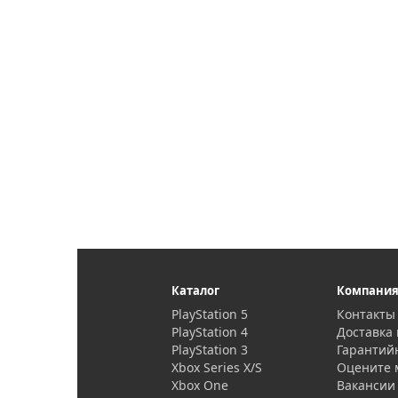
Каталог
Компани
PlayStation 5
Контакты
PlayStation 4
Доставка 
PlayStation 3
Гарантий
Xbox Series X/S
Оцените 
Xbox One
Вакансии