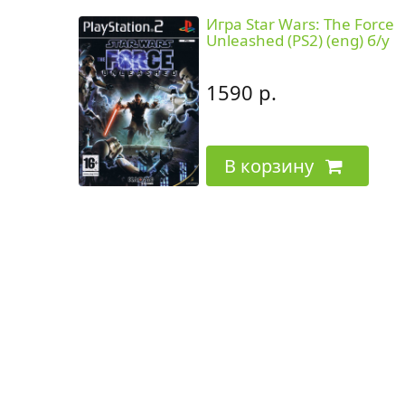
Игра Star Wars: The Force
Unleashed (PS2) (eng) б/у
1590 р.
В корзину