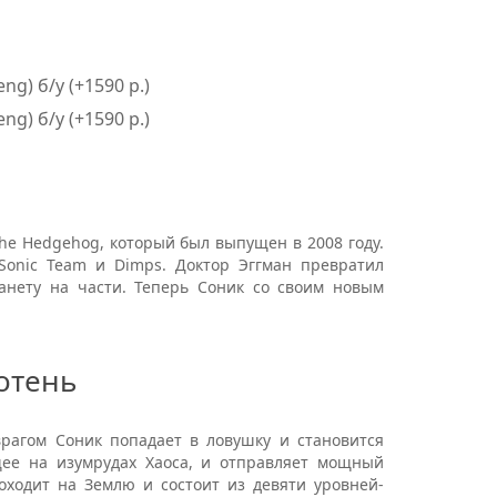
ng) б/у (+1590 р.)
ng) б/у (+1590 р.)
the
Hedgehog
, который был выпущен в 2008 году.
Sonic
Team
и
Dimps
. Доктор Эггман превратил
анету на части. Теперь Соник со своим новым
отень
гом Соник попадает в ловушку и становится
щее на изумрудах Хаоса, и отправляет мощный
оходит на Землю и состоит из девяти уровней-