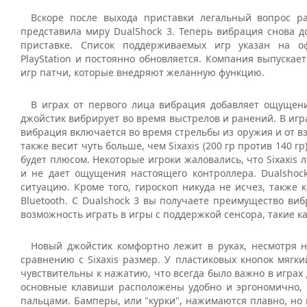
Вскоре после выхода приставки легальный вопрос р
представила миру DualShock 3. Теперь вибрация снова д
приставке. Список поддерживаемых игр указан на о
PlayStation и постоянно обновляется. Компания выпускае
игр патчи, которые внедряют желанную функцию.
В играх от первого лица вибрация добавляет ощущени
джойстик вибрирует во время выстрелов и ранений. В игр
вибрация включается во время стрельбы из оружия и от вз
также весит чуть больше, чем Sixaxis (200 гр против 140 гр)
будет плюсом. Некоторые игроки жаловались, что Sixaxis 
и не дает ощущения настоящего контроллера. Dualshock
ситуацию. Кроме того, гироскоп никуда не исчез, также 
Bluetooth. С Dualshock 3 вы получаете преимущество виб
возможность играть в игры с поддержкой сенсора, такие как 
Новый джойстик комфортно лежит в руках, несмотря 
сравнению с Sixaxis размер. У пластиковых кнопок мягки
чувствительны к нажатию, что всегда было важно в играх д
основные клавиши расположены удобно и эргономично, и
пальцами. Бамперы, или "курки", нажимаются плавно, но 