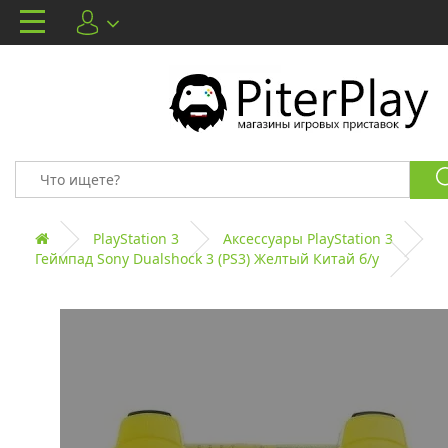
PlayStation 3
Аксессуары PlayStation 3
Геймпад Sony Dualshock 3 (PS3) Желтый Китай б/у