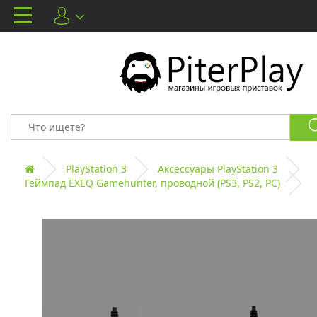
PlayStation 3
Аксессуары PlayStation 3
Геймпад EXEQ Gamehunter, проводной (PS3, PS2, PC)