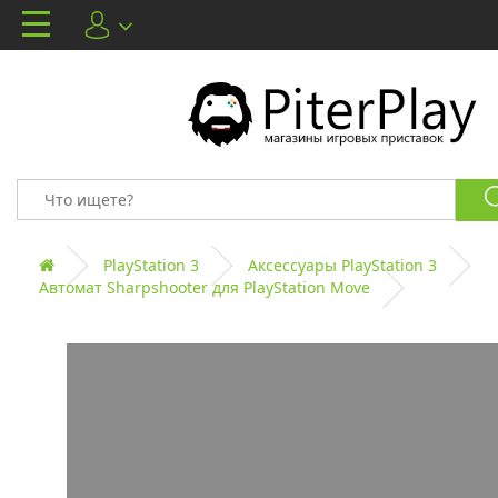
PlayStation 3
Аксессуары PlayStation 3
Автомат Sharpshooter для PlayStation Move