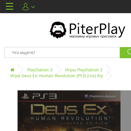
PlayStation 3
Игры PlayStation 3
Игра Deus Ex: Human Revolution (PS3) (rus) б/у