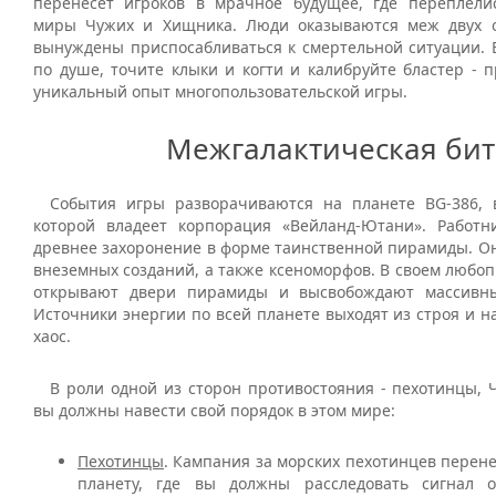
перенесет игроков в мрачное будущее, где переплели
миры Чужих и Хищника. Люди оказываются меж двух о
вынуждены приспосабливаться к смертельной ситуации. 
по душе, точите клыки и когти и калибруйте бластер - 
уникальный опыт многопользовательской игры.
Межгалактическая бит
События игры разворачиваются на планете BG-386, 
которой владеет корпорация «Вейланд-Ютани». Работ
древнее захоронение в форме таинственной пирамиды. Он
внеземных созданий, а также ксеноморфов. В своем любо
открывают двери пирамиды и высвобождают массивны
Источники энергии по всей планете выходят из строя и н
хаос.
В роли одной из сторон противостояния - пехотинцы, 
вы должны навести свой порядок в этом мире:
Пехотинцы
. Кампания за морских пехотинцев перене
планету, где вы должны расследовать сигнал о