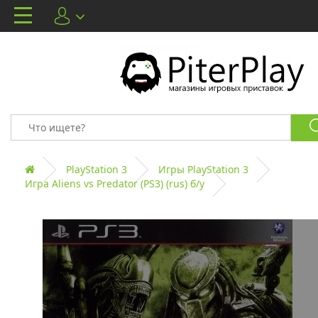
PlayStation 3
Игры PlayStation 3
Игра Aliens vs Predator (PS3) (rus) б/у