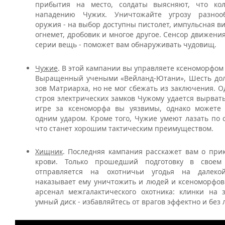
прибытия на место, солдаты выясняют, что кол
нападению Чужих. Уничтожайте угрозу разноо
оружия - на выбор доступны пистолет, импульсная ви
огнемет, дробовик и многое другое. Сенсор движения
серии вещь - поможет вам обнаруживать чудовищ.
Чужие
. В этой кампании вы управляете ксеноморфом
Выращенный учеными «Вейланд-Ютани», Шесть дол
зов Матриарха, но не мог сбежать из заключения. О
строя электрических замков Чужому удается вырвать
игре за ксеноморфа вы уязвимы, однако можете 
одним ударом. Кроме того, Чужие умеют лазать по 
что станет хорошим тактическим преимуществом.
Хищник
. Последняя кампания расскажет вам о пр
крови. Только прошедший подготовку в своем
отправляется на охотничьи угодья на далеко
наказывает ему уничтожить и людей и ксеноморфов
арсенал межгалактического охотника: клинки на 
умный диск - избавляйтесь от врагов эффектно и бе