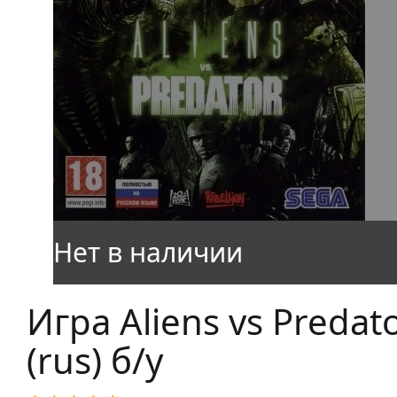
Игра Aliens vs Predato
(rus) б/у