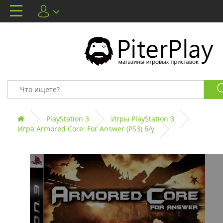
PlayStation 3
Игры PlayStation 3
Игра Armored Core: For Answer (PS3) б/у