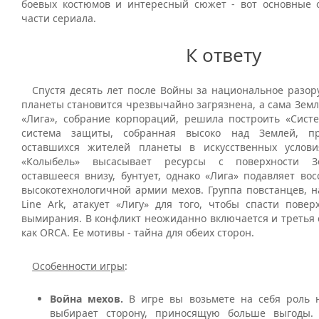
боевых костюмов и интересный сюжет - вот основные 
части сериала.
К ответу
Спустя десять лет после Войны за национальное разор
планеты становится чрезвычайно загрязнена, а сама Зем
«Лига», собрание корпораций, решила построить «Систе
система защиты, собранная высоко над Землей, п
оставшихся жителей планеты в искусственных услови
«Колыбель» высасывает ресурсы с поверхности Зе
оставшееся внизу, бунтует, однако «Лига» подавляет во
высокотехнологичной армии мехов. Группа повстанцев, н
Line Ark, атакует «Лигу» для того, чтобы спасти повер
вымирания. В конфликт неожиданно включается и третья 
как ORCA. Ее мотивы - тайна для обеих сторон.
Особенности игры
:
Война мехов.
В игре вы возьмете на себя роль 
выбирает сторону, приносящую больше выгоды. 