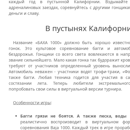
каждый год в пустынной Калифорнии. Вздымайте
адреналиновых заездах, соревнуйтесь с другими гонщика
деньги и славу.
В пустынях Калифорн
Название «БАХА 1000» должно быть хорошо известн
гонок. Это культовое соревнование багги и автомо
бездорожья. Гонщики со всего света вовлекаются в нап
звание сильнейшего. Мало какая гонка так будоражит кровь
требуют от участников определенный уровень выносли
Автомобиль неважен - участники водят трофи-траки, «Фо
также багги. Любая техника годится для участия в 
состязании лета. Теперь любители экстремальног
попробовать свои силы в виртуальной версии турнира.
Особенности игры
:
Багги грязи не боятся. А также песка, воды
реалистично воспроизводит в виртуальном фо
соревнования Baja 1000. Каждый трек в игре прораб