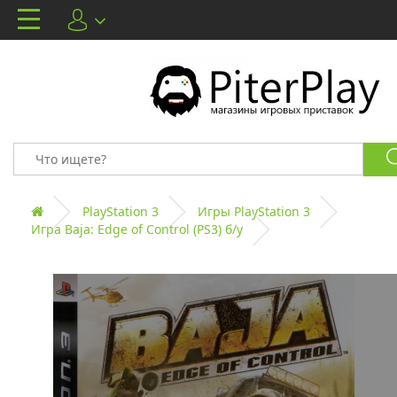
PlayStation 3
Игры PlayStation 3
Игра Baja: Edge of Control (PS3) б/у