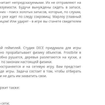
 считает непредсказуемыми. Их не отправляют на
азуемости. Будучи вынуждены сидеть в запасе,
х - поиск золотых запасов, которые, по слухам,
я уже идет по следу сокровищ: Марлоу (главный
лицом! Или ударят - в игре вы станете свидетелем
ый геймплей. Студия DICE придумала для игры
о прорабатывает физику объектов. Frostbite в
бно рушатся, деревья разлетаются на куски, а
- по законам настоящей физики.
ространяется и на сетевую игру. Вам предстоит
де игры. Задача состоит в том, чтобы отбирать
 не дать им захватить свои.
ержит также:
 сети;