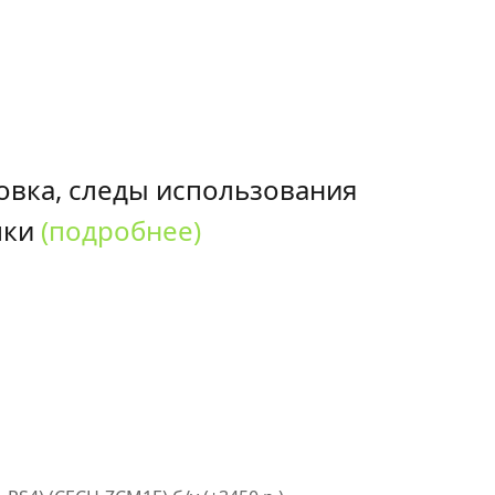
овка, следы использования
пки
(подробнее)