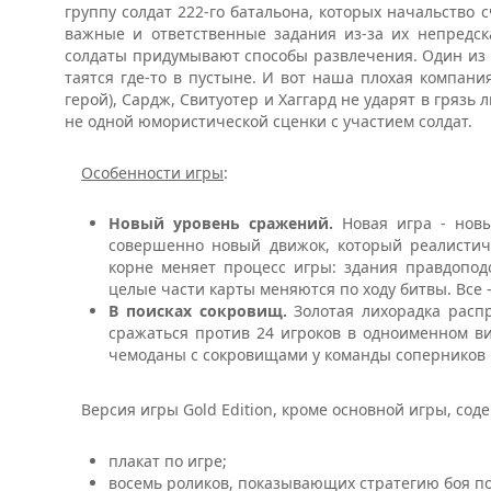
группу солдат 222-го батальона, которых начальство
важные и ответственные задания из-за их непредск
солдаты придумывают способы развлечения. Один из ни
таятся где-то в пустыне. И вот наша плохая компани
герой), Сардж, Свитуотер и Хаггард не ударят в грязь 
не одной юмористической сценки с участием солдат.
Особенности игры
:
Новый уровень сражений.
Новая игра - нов
совершенно новый движок, который реалистичн
корне меняет процесс игры: здания правдоподо
целые части карты меняются по ходу битвы. Все 
В поисках сокровищ.
Золотая лихорадка расп
сражаться против 24 игроков в одноименном ви
чемоданы с сокровищами у команды соперников и
Версия игры Gold Edition, кроме основной игры, сод
плакат по игре;
восемь роликов, показывающих стратегию боя по