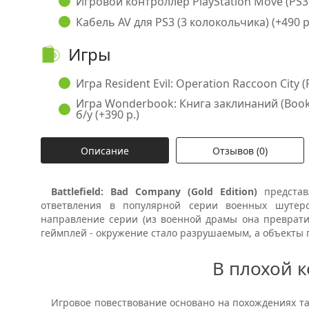
Игровой контроллер PlayStation Move (PS3, 
Кабель AV для PS3 (3 колокольчика) (+490 р
Игры
Игра Resident Evil: Operation Raccoon City (P
Игра Wonderbook: Книга заклинаний (Book o
б/у (+390 р.)
Описание
Отзывов (0)
Battlefield: Bad Company (Gold Edition)
предста
ответвления в популярной серии военных шутер
направление серии (из военной драмы она преврати
геймплей - окружение стало разрушаемым, а объекты 
В плохой 
Игровое повествование основано на похождениях т