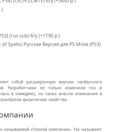
PS4) (CECH-ZCM1E) б/у (+3450 р.)
.)
S3) (rus sub) б/у (+1190 р.)
f Spells) Русская Версия для PS Move (PS3)
вляет собой расширенную версию необычного
ов. Разработчики не только изменили тон и
лась в комедию), но также внесли изменения в
приобрели физические свойства.
компании
ак называемой «Плохой компании». Так называют