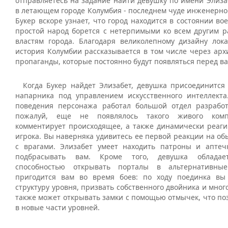
отправляетесь на задание найти девушку по имени Элиза
в летающем городе Колумбия - последнем чуде инженерно
Букер вскоре узнает, что город находится в состоянии во
простой народ борется с нетерпимыми ко всем другим ра
властям города. Благодаря великолепному дизайну лок
история Колумбии рассказывается в том числе через арх
пропаганды, которые постоянно будут появляться перед ва
Когда Букер найдет Элизабет, девушка присоединится 
напарника под управлением искусственного интеллекта
поведения персонажа работал большой отдел разработ
пожалуй, еще не появлялось такого живого комп
комментирует происходящее, а также динамически реаги
игрока. Вы наверняка удивитесь ее первой реакции на о
с врагами. Элизабет умеет находить патроны и апте
подбрасывать вам. Кроме того, девушка обладает
способностью открывать порталы в альтернативны
пригодится вам во время боев: по ходу поединка вы
структуру уровня, призвать собственного двойника и много
также может открывать замки с помощью отмычек, что по
в новые части уровней.