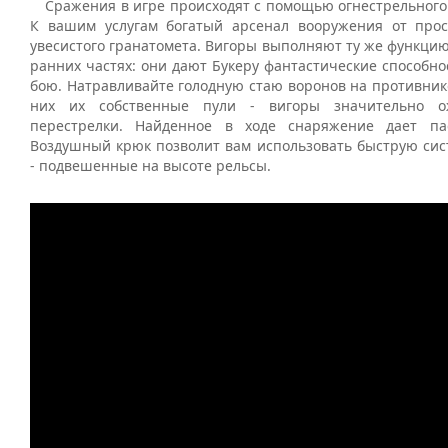
Сражения в игре происходят с помощью огнестрельного
К вашим услугам богатый арсенал вооружения от прос
увесистого гранатомета. Вигоры выполняют ту же функцию
ранних частях: они дают Букеру фантастические способн
бою. Натравливайте голодную стаю воронов на противник
них их собственные пули - вигоры значительно о
перестрелки. Найденное в ходе снаряжение дает па
Воздушный крюк позволит вам использовать быструю си
- подвешенные на высоте рельсы.