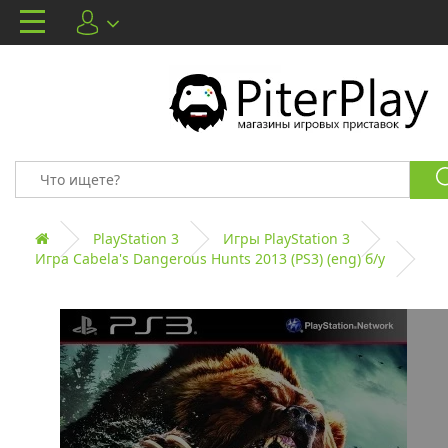
PlayStation 3
Игры PlayStation 3
Игра Cabela's Dangerous Hunts 2013 (PS3) (eng) б/у