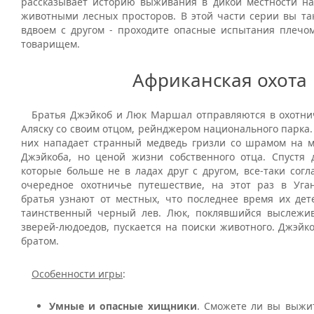
рассказывает историю выживания в дикой местности н
животными лесных просторов. В этой части серии вы та
вдвоем с другом - проходите опасные испытания плечом
товарищем.
Африканская охота
Братья Джэйкоб и Люк Маршал отправляются в охотни
Аляску со своим отцом, рейнджером национального парка.
них нападает странный медведь гризли со шрамом на м
Джэйкоба, но ценой жизни собственного отца. Спустя д
которые больше не в ладах друг с другом, все-таки сог
очередное охотничье путешествие, на этот раз в Уг
братья узнают от местных, что последнее время их дете
таинственный черный лев. Люк, поклявшийся выслежи
зверей-людоедов, пускается на поиски животного. Джэйко
братом.
Особенности игры
:
Умные и опасные хищники
. Сможете ли вы выжит