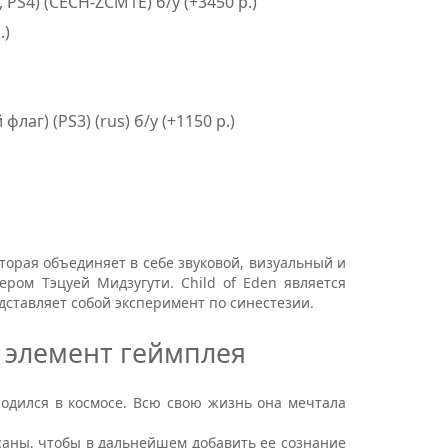
PS4) (CECH-ZCM1E) б/у (+3450 р.)
.)
флаг) (PS3) (rus) б/у (+1150 р.)
оторая объединяет в себе звуковой, визуальный и
нером Тэцуей Мидзугути.
Child
of
Eden
является
едставляет собой эксперимент по синестезии.
 элемент геймплея
одился в космосе. Всю свою жизнь она мечтала
ны, чтобы в дальнейшем добавить ее сознание