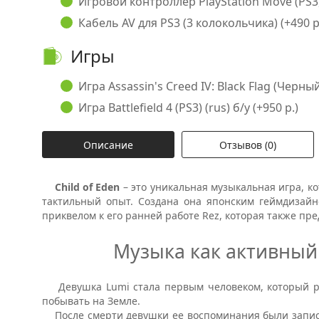
Игровой контроллер PlayStation Move (PS3, 
Кабель AV для PS3 (3 колокольчика) (+490 р
Игры
Игра Assassin's Creed IV: Black Flag (Черный 
Игра Battlefield 4 (PS3) (rus) б/у (+950 р.)
Описание
Отзывов (0)
Child
of
Eden
– это уникальная музыкальная игра, к
тактильный опыт. Создана она японским геймдизай
приквелом к его ранней работе
Rez
, которая также пр
Музыка как активный
Девушка
Lumi
стала первым человеком, который р
побывать на Земле.
После смерти девушки ее воспоминания были записа