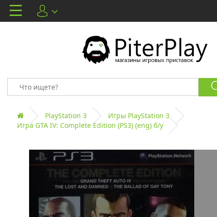
PlayStation 3
Игры PlayStation 3
Игра GTA IV: Complete Edition (PS3) (eng) б/у