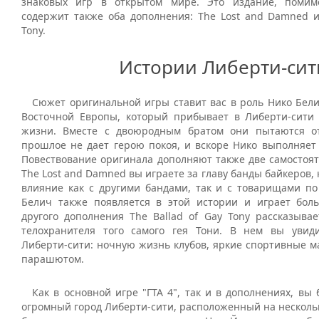
знаковых игр в открытом мире. Это издание, помим
содержит также оба дополнения: The Lost and Damned и 
Tony.
Истории Либерти-сит
Сюжет оригинальной игры ставит вас в роль Нико Бели
Восточной Европы, который прибывает в Либерти-сити
жизни. Вместе с двоюродным братом они пытаются от
прошлое не дает герою покоя, и вскоре Нико выполняет
Повествование оригинала дополняют также две самостоят
The Lost and Damned вы играете за главу банды байкеров, 
влияние как с другими бандами, так и с товарищами по
Белич также появляется в этой истории и играет бо
другого дополнения The Ballad of Gay Tony рассказыва
телохранителя того самого гея Тони. В нем вы увид
Либерти-сити: ночную жизнь клубов, яркие спортивные 
парашютом.
Как в основной игре "ГТА 4", так и в дополнениях, вы 
огромный город Либерти-сити, расположенный на нескольк