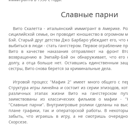
Славные парни
Вито Скалетта - итальянский иммигрант в Америке. Р
сицилийской семье, он проводит юношество в огромном м
Бэй. Старый друг детства Джо Барбаро убеждает его, что
выбиться в люди - стать гангстером. Первое ограбление пр
Вито в качестве наказания отправляют на фронт Вт
возвращению в Эмпайр-Бэй он обнаруживает, что его 
долгу, а отца больше нет. Оставшись единственным за
сестры, Вито снова берется за криминальные дела.
Игровой процесс "Мафия 2" имеет много общего с пе
Структура игры линейна и состоит из серии эпизодов, ко
различных этапах жизни Вито на гангстерском пу
заимствованы из классических фильмов о мафии - "
"Славные парни". Внутриигровые ролики сделаны на высо
плане графики, так и операторской работы. В некото
забыть, что играешь в игру, а не смотришь очередн
Скорсезе.