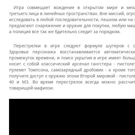
Игра совмещает вождение в открытом мире и мех
третьего лица в линейных пространствах. Вне миссий, ог
исследовать в любой последовательности, пешком или на
предлагают снаряжение и оружие для покупки, любую маш
а полиция все так же бдительно следит за порядком.
Перестрелки в игре следуют формуле шутеров с с
Здоровье персонажа восстанавливается автоматическ
промежуток времени, и поиск укрытия в игре имеет боль
носит с собой классический арсенал гангстера - пистоле
пулемет Томпсона, самозарядный дробовик - а кроме тог
получите доступ к оружию эпохи Второй мировой - писто
40 и M3. Во время перестрелок всегда можно рассчи
товарищей-мафиози.