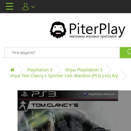
PlayStation 3
Игры PlayStation 3
Игра Tom Clancy's Splinter Cell: Blacklist (PS3) (rus) б/у