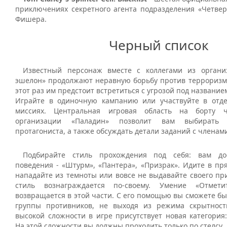
приключениях секретного агента подразделения «Четве
Фишера.
Черный список
Известный персонаж вместе с коллегами из органи
эшелон» продолжают неравную борьбу против терроризма 
этот раз им предстоит встретиться с угрозой под название
Играйте в одиночную кампанию или участвуйте в отд
миссиях. Центральная игровая область на борту ч
организации «Паладин» позволит вам выбирать
протагониста, а также обсуждать детали заданий с членам
Подбирайте стиль прохождения под себя: вам до
поведения - «Штурм», «Пантера», «Призрак». Идите в пр
нападайте из темноты или вовсе не выдавайте своего пр
стиль вознаграждается по-своему. Умение «Отмет
возвращается в этой части. С его помощью вы сможете бы
группы противников, не выходя из режима скрытност
высокой сложности в игре присутствует новая категория
На этой сложности вы должны проходить только по стелсу.