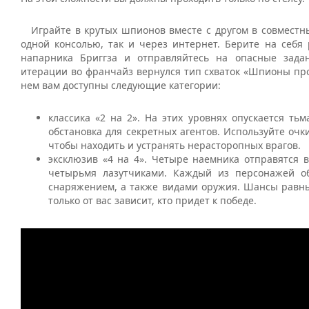
Играйте в крутых шпионов вместе с другом в совместны
одной консолью, так и через интернет. Берите на себя 
напарника Бриггза и отправляйтесь на опасные зада
итерации во франчайз вернулся тип схваток «Шпионы про
нем вам доступны следующие категории:
классика «2 на 2». На этих уровнях опускается тьм
обстановка для секретных агентов. Используйте очк
чтобы находить и устранять нерасторопных врагов.
эксклюзив «4 на 4». Четыре наемника отправятся 
четырьмя лазутчиками. Каждый из персонажей о
снаряжением, а также видами оружия. Шансы равны
только от вас зависит, кто придет к победе.