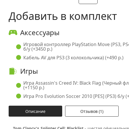
Добавить в комплект
Аксессуары
Игровой контроллер PlayStation Move (PS3, PS
б/у (+3450 р.)
Кабель AV для PS3 (3 колокольчика) (+490 р.)
Игры
Игра Assassin's Creed IV: Black Flag (Черный фла
(+1150 р.)
Игра Pro Evolution Soccer 2010 [PES] (PS3) б/у (+
Описание
Отзывов (1)
Tom Clancy's Splinter Cell: Blacklist
- шестая официальная