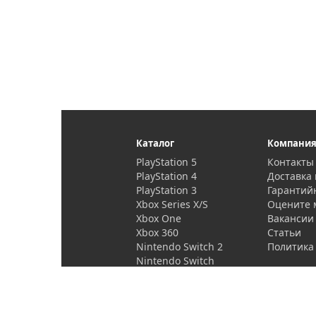
Каталог
Компани
PlayStation 5
Контакты
PlayStation 4
Доставка 
PlayStation 3
Гарантий
Xbox Series X/S
Оцените 
Xbox One
Вакансии
Xbox 360
Статьи
Nintendo Switch 2
Политика
Nintendo Switch
PlayStation Vita
Проекторы и
аксессуары