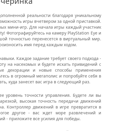
ечеринка
ополненной реальности благодаря уникальному
озможность игры вчетвером за одной приставкой.
ных мини-игр. Для начала игры каждый участник
ty! Фотографируйтесь на камеру PlayStation Eye и
ьшой точностью перенесется в виртуальный мир.
 произносить имя перед каждым ходом.
авыки. Каждое задание требует своего подхода -
хоту на насекомых и будете искать привидений с
ные декорации и новые способы применения
ьтесь в огромный мегаполис и попробуйте себя в
ь, куда занесет вас игра в следующий раз.
е уровень точности управления. Будете ли вы
нарезкой, высокая точность передачи движений
ана. Контроллер движений в игре превратится в
огое другое - вас ждет море развлечений и
ий - приложите все усилия для победы.