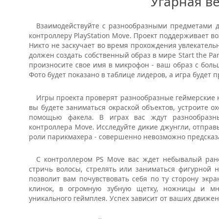
Угарная в
Взаимодействуйте с разнообразными предметами д
контроллеру PlayStation Move. Проект поддерживает в
Никто не заскучает во время прохождения увлекатель
должен создать собственный образ в мире Start the Par
произносите свое имя в микрофон - ваш образ с бол
Фото будет показано в таблице лидеров, а игра будет
Игры проекта проверят разнообразные геймерские н
вы будете заниматься окраской объектов, устроите о
помощью факела. В играх вас ждут разнообраз
контроллера Move. Исследуйте дикие джунгли, отправ
роли парикмахера - совершенно невозможно предсказат
С контроллером PS Move вас ждет небывалый ране
стричь волосы, стрелять или заниматься фигурной 
позволит вам почувствовать себя по ту сторону экр
клинок, в огромную зубную щетку, ножницы и мн
уникального геймплея. Успех зависит от ваших движен