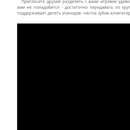
Пригласите друзей разделить с вами игровое удов
вам не понадобится - достаточно передавать по круг
поддерживает десять эпизодов: чистка зубов аллигатор