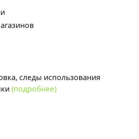
ии
магазинов
овка, следы использования
пки
(подробнее)