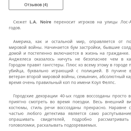
Отзывов (4)
Сюжет
L.A. Noire
переносит игроков на улицы Лос-А
годов.
Америка, как и остальной мир, оправляется от по
мировой войны. Начинается бум застройки, бывшие сол
домой и постепенно включаются в жизнь на гражданке. 
Анджелеса оказалось ничуть не безопаснее чем в ка
Городом правят гангстеры. Плюс ко всему этому в городе
убийца, буквально играющий с полицией. В пучине в
ветеран второй мировой войны, семьянин, абсолютный кар
время очень правильный коп по имени Коул Фелпс.
Городские декорации 40-ых годов воссозданы просто 
приятно смотреть во время поездки. Весь внешний в
костюмы, стиль речи воссозданы прекрасно. Наравне
частью любого детектива является само распутывани
опрашивать свидетелей, подробно рассматриват
головоломки, раскалывать подозреваемых.