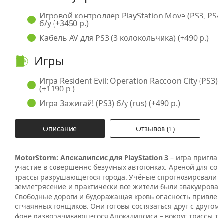
Игровой контроллер PlayStation Move (PS3, PS
б/у (+3450 р.)
Кабель AV для PS3 (3 колокольчика) (+490 р.)
Игры
Игра Resident Evil: Operation Raccoon City (PS3)
(+1190 р.)
Игра Зажигай! (PS3) б/у (rus) (+490 р.)
Описание
Отзывов (1)
MotorStorm: Апокалипсис для PlayStation 3
– игра пригл
участие в совершенно безумных автогонках. Ареной для с
трассы разрушающегося города. Учёные спрогнозировал
землетрясение и практически все жители были эвакуирова
Свободные дороги и будоражащая кровь опасность привле
отчаянных гонщиков. Они готовы состязаться друг с другом
фоне разворачивающегося Апокалипсиса – вокруг трассы т