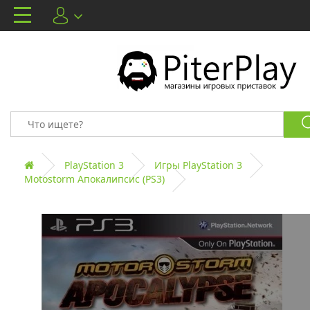
PlayStation 3
Игры PlayStation 3
Motostorm Апокалипсис (PS3)