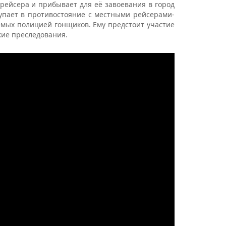
трейсера и прибывает для её завоевания в город
ступает в противостояние с местными рейсерами-
емых полицией гонщиков. Ему предстоит участие
кие преследования.