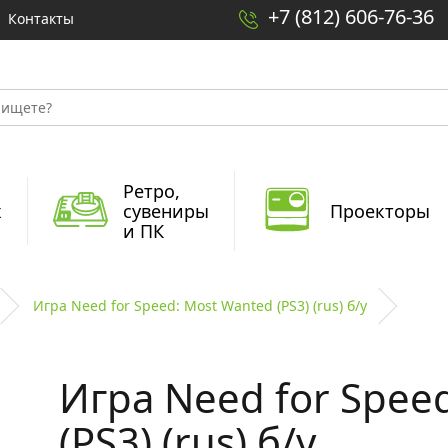
+7 (812) 606-76-36
Контакты
Ретро,
x
сувениры
Проекторы
и ПК
Игра Need for Speed: Most Wanted (PS3) (rus) б/у
Игра Need for Spee
(PS3) (rus) б/у