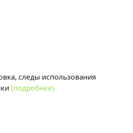
овка, следы использования
пки
(подробнее)