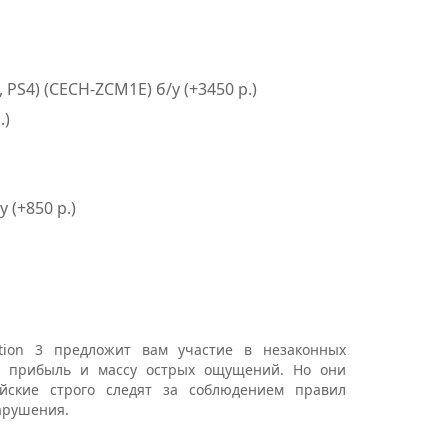
PS4) (CECH-ZCM1E) б/у (+3450 р.)
.)
 (+850 р.)
tion 3 предложит вам участие в незаконных
ю прибыль и массу острых ощущений. Но они
йские строго следят за соблюдением правил
арушения.