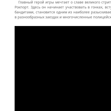
Главный герой игры мечтает о славе великого стри
Рокпорт. Здесь он начинает участвовать в гонках, в
бандитами, становится одним из наиболее разыскива
в разнообразных заездах и многочисленные полицейс