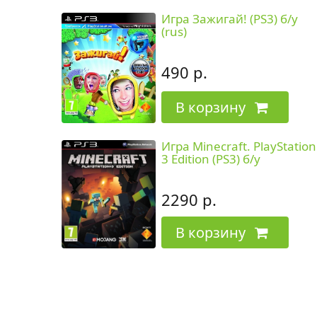
Игра Зажигай! (PS3) б/у
(rus)
490 р.
В корзину
Игра Minecraft. PlayStation
3 Edition (PS3) б/у
2290 р.
В корзину