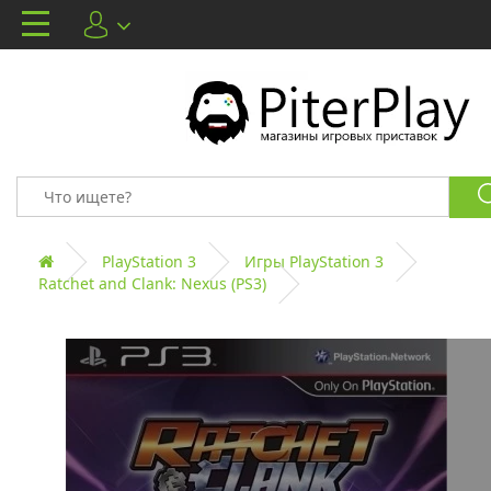
PlayStation 3
Игры PlayStation 3
Ratchet and Clank: Nexus (PS3)