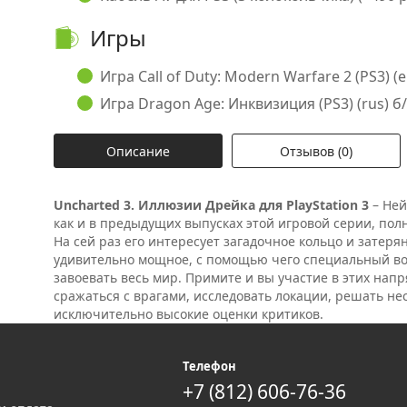
Игры
Игра Call of Duty: Modern Warfare 2 (PS3) (e
Игра Dragon Age: Инквизиция (PS3) (rus) б/у
Описание
Отзывов (0)
Uncharted 3. Иллюзии Дрейка для PlayStation 3
– Ней
как и в предыдущих выпусках этой игровой серии, пол
На сей раз его интересует загадочное кольцо и затеря
удивительно мощное, с помощью чего специальный в
завоевать весь мир. Примите и вы участие в этих на
сражаться с врагами, исследовать локации, решать н
исключительно высокие оценки критиков.
я
Телефон
+7 (812) 606-76-36