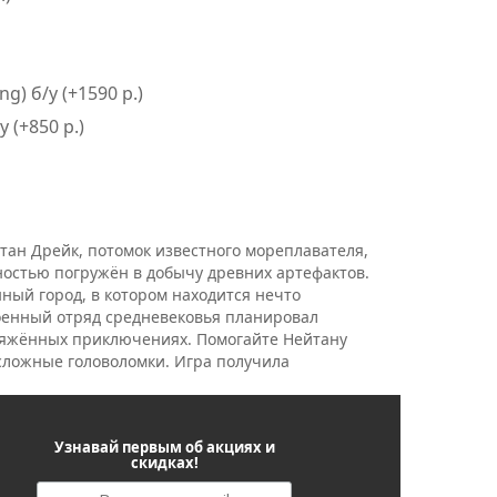
ng) б/у (+1590 р.)
 (+850 р.)
тан Дрейк, потомок известного мореплавателя,
ностью погружён в добычу древних артефактов.
нный город, в котором находится нечто
оенный отряд средневековья планировал
пряжённых приключениях. Помогайте Нейтану
есложные головоломки. Игра получила
Узнавай первым об акциях и
скидках!