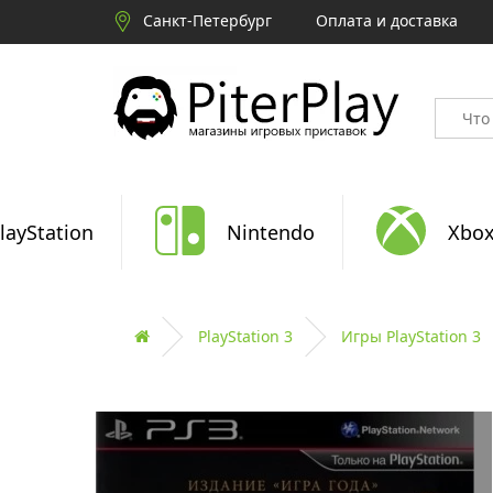
Санкт-Петербург
Оплата и доставка
layStation
Nintendo
Xbo
PlayStation 3
Игры PlayStation 3