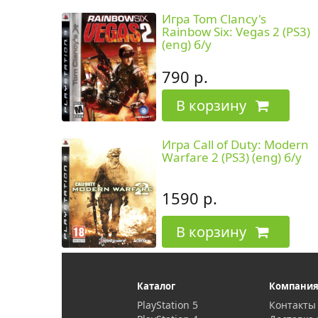
Игра Tom Clancy's
Rainbow Six: Vegas 2 (PS3)
(eng) б/у
790 р.
В корзину
Игра Call of Duty: Modern
Warfare 2 (PS3) (eng) б/у
1590 р.
В корзину
Каталог
Компани
PlayStation 5
Контакты