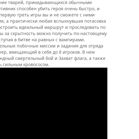
гание тварей, прикидывающихся обычными
отивник способен убить героя очень быстро, и
 первую треть игры вы и не сможете с ними
я, а практически любая вспыхнувшая потасовка
построить идеальный маршрут и проследовать по
ады за скрытность можно получить по-настоящему
тупая в битве на равных с вампирами.
ельные побочные миссии и задания для отряда
еер, вмещающий в себя до 8 игроков. В нем
ндный смертельный бой и Захват флага, а также
ть сильным кровососом.