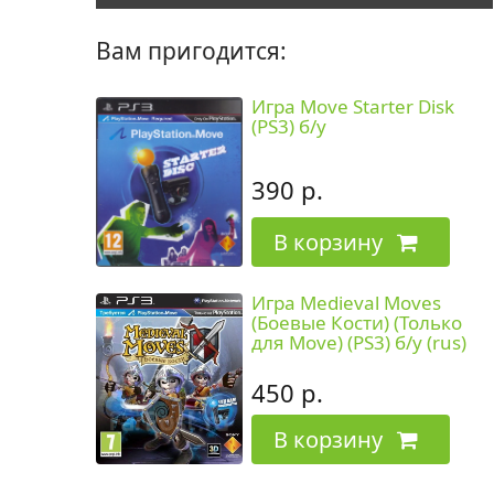
Вам пригодится:
Игра Move Starter Disk
(PS3) б/у
390 р.
В корзину
Игра Medieval Moves
(Боевые Кости) (Только
для Move) (PS3) б/у (rus)
450 р.
В корзину