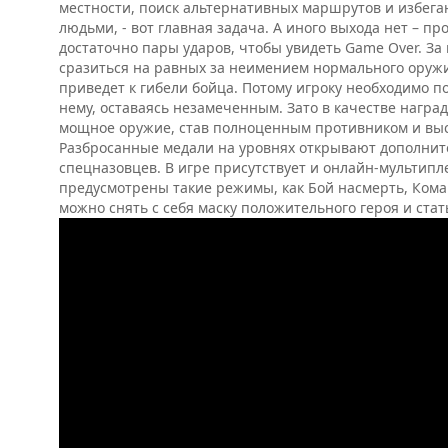
местности, поиск альтернативных маршрутов и избе
людьми, - вот главная задача. А иного выхода нет – пр
достаточно пары ударов, чтобы увидеть Game Over. За
сразиться на равных за неимением нормального оружи
приведет к гибели бойца. Потому игроку необходимо 
нему, оставаясь незамеченным. Зато в качестве нагр
мощное оружие, став полноценным противником и выс
Разбросанные медали на уровнях открывают дополнит
спецназовцев. В игре присутствует и онлайн-мультипл
предусмотрены такие режимы, как Бой насмерть, Кома
можно снять с себя маску положительного героя и ста