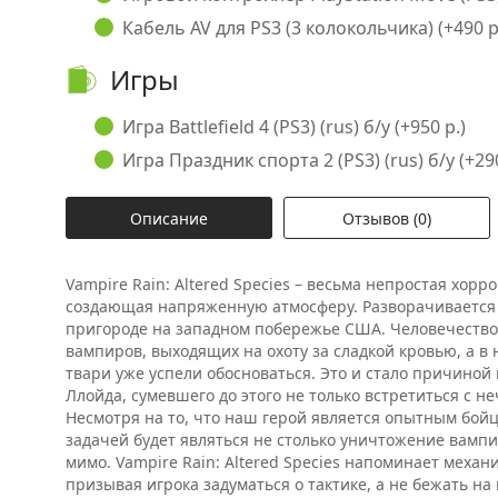
Кабель AV для PS3 (3 колокольчика) (+490 р
Игры
Игра Battlefield 4 (PS3) (rus) б/у (+950 р.)
Игра Праздник спорта 2 (PS3) (rus) б/у (+290
Описание
Отзывов (0)
Vampire Rain: Altered Species – весьма непростая хор
создающая напряженную атмосферу. Разворачивается 
пригороде на западном побережье США. Человечество
вампиров, выходящих на охоту за сладкой кровью, а
твари уже успели обосноваться. Это и стало причиной
Ллойда, сумевшего до этого не только встретиться с н
Несмотря на то, что наш герой является опытным бойц
задачей будет являться не столько уничтожение вампи
мимо. Vampire Rain: Altered Species напоминает механик
призывая игрока задуматься о тактике, а не бежать н