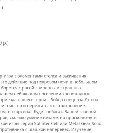
.)
 р.)
рор-игра с элементами стелса и выживания,
это действие под покровом ночи в небольшом
 борется с расой свирепых и страшных
 в нашем небольшом поселении кровожадные
 приезда нашего героя – бойца спецназа Джона
ечистью, но и пережить это столкновение.
ом, его арсенал будет небогат. Вашей главной
ров, сколько умение незаметно проскользнуть
ой игры серии Splinter Cell или Metal Gear Solid,
а противника с шашкой наперевес. Изучение