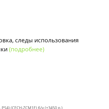
овка, следы использования
пки
(подробнее)
PS4) (CECH-ZCM1E) б/у (+3450 р.)