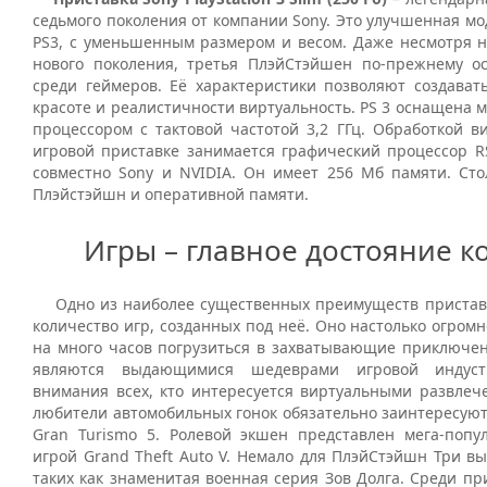
седьмого поколения от компании Sony. Это улучшенная м
PS3, с уменьшенным размером и весом. Даже несмотря н
нового поколения, третья ПлэйСтэйшен по-прежнему ос
среди геймеров. Её характеристики позволяют создава
красоте и реалистичности виртуальность. PS 3 оснащена
процессором с тактовой частотой 3,2 ГГц. Обработкой в
игровой приставке занимается графический процессор R
совместно Sony и NVIDIA. Он имеет 256 Мб памяти. Сто
Плэйстэйшн и оперативной памяти.
Игры – главное достояние к
Одно из наиболее существенных преимуществ приставки 
количество игр, созданных под неё. Оно настолько огромн
на много часов погрузиться в захватывающие приключен
являются выдающимися шедеврами игровой индус
внимания всех, кто интересуется виртуальными развлеч
любители автомобильных гонок обязательно заинтересуют
Gran Turismo 5. Ролевой экшен представлен мега-попу
игрой Grand Theft Auto V. Немало для ПлэйСтэйшн Три в
таких как знаменитая военная серия Зов Долга. Среди п