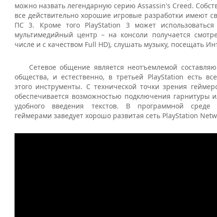
можно назвать легендарную серию Assassin's Creed. Собст
все действительно хорошие игровые разработки имеют с
ПС 3. Кроме того PlayStation 3 может использоватьс
мультимедийный центр – на консоли получается смотр
числе и с качеством Full HD), слушать музыку, посещать И
Сетевое общение является неотъемлемой составляю
общества, и естественно, в третьей PlayStation есть в
этого инструменты. С технической точки зрения геймер
обеспечивается возможностью подключения гарнитуры и
удобного введения текстов. В программной среде
геймерами заведует хорошо развитая сеть PlayStation Netw