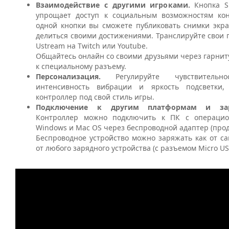
Взаимодействие с другими игроками.
Кнопка
S
упрощает доступ к социальным возможностям ко
одной кнопки вы сможете публиковать снимки экра
делиться своими достижениями. Транслируйте свои
Ustream
на
Twitch
или
Youtube
.
Общайтесь онлайн со своими друзьями через гарни
к специальному разъему.
Персонализация.
Регулируйте чувствительн
интенсивность вибрации и яркость подсветки,
контроллер под свой стиль игры.
Подключение к другим платформам и зар
Контроллер можно подключить к ПК с операци
Windows
и
Mac
OS
через беспроводной адаптер (прод
Беспроводное устройство можно заряжать как от са
от любого зарядного устройства (с разъемом
Micro
US