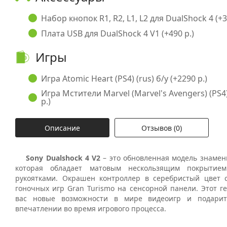
Набор кнопок R1, R2, L1, L2 для DualShock 4 (+3
Плата USB для DualShock 4 V1 (+490 р.)
Игры
Игра Atomic Heart (PS4) (rus) б/у (+2290 р.)
Игра Мстители Marvel (Marvel's Avengers) (PS4) 
р.)
Описание
Отзывов (0)
Sony
Dualshock
4
V
2
– это обновленная модель знамен
которая обладает матовым нескользящим покрытие
рукоятками. Окрашен контроллер в серебристый цвет 
гоночных игр
Gran
Turismo на сенсорной панели
. Этот г
вас новые возможности в мире видеоигр и подари
впечатлении во время игрового процесса.