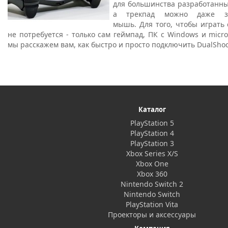
для большинства разработанны
а трекпад можно даже за
мышь.
Для того, чтобы играть 
не потребуется - только сам геймпад, ПК с Windows и micro
мы расскажем вам, как быстро и просто подключить DualShoc
Каталог
PlayStation 5
PlayStation 4
PlayStation 3
Xbox Series X/S
Xbox One
Xbox 360
Nintendo Switch 2
Nintendo Switch
PlayStation Vita
Проекторы и аксессуары