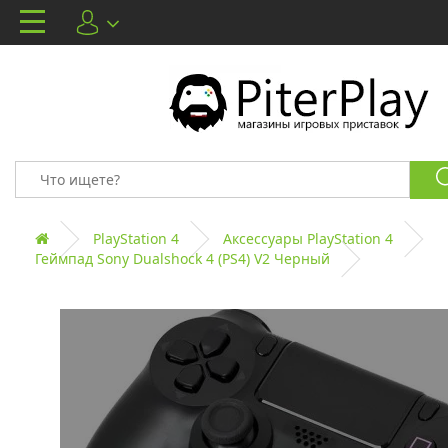
PlayStation 4
Аксессуары PlayStation 4
Геймпад Sony Dualshock 4 (PS4) V2 Черный