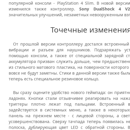
популярной консоли - PlayStation 4 Slim. В новой верси
изменился также контроллер.
Sony DualShock 4 V2
значительных улучшений, незаметных невооруженным взг
Точечные изменени
От прошлой версии контроллеру достался встроенный
вибрации и разъем для наушников. Подзаряжать ус
помощью консоли, а также от специальной зарядной с
аккумулятора призван служить дольше, чем предшественн
из стильного матового пластика, на поверхности которог
вовсе не будут заметны. Стики в данной версии также был
теперь есть специальное резиновое кольцо.
Вы сразу оцените удобство нового геймпада: он приятн
ладонях. Кнопки стали отзывчивее реагировать на наж
триггеры плотно лежат под пальцами. Встроенный в
задействуется в системных меню, а также в некоторых
панель на прежнем месте - с лицевой стороны, а све
усовершенствована. Сверху тачпада теперь появилась н
полоска, дублирующая цвет LED с обратной стороны. 