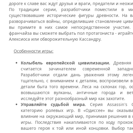
дороге к славе вас ждут друзья и враги, предатели и неож
По традиции серии, разработчики поместили в м
существовавшие исторические фигуры древности. На в
разворачиваться войны, определившие становление циви
вы примите в них самое непосредственное участие.
франчайза вы сможете выбрать пол протагониста - играйт
Алексиоса или обворожительную Кассандру.
Особенности игры:
Колыбель европейской цивилизации.
Древняя 
считается зачинателем современной западн
Разработчики отдали дань уважения этому леге
тщательно, с вниманием к деталям, воспроизвели 
детали быта того времени. Леса на склонах гор, о
возвышаются вулканы, античные города и вет
исследуйте этот разнообразный мир как захотите.
Управляйте судьбой мира.
Серия Assassin's 
категорию ролевых игр. В «Одиссее» вы оказыва
влияние на окружающий мир, принимая решения в 
игры. Последствия накапливаются по ходу прохо
вашего героя к той или иной концовки. Выбор та