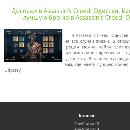
Доспехи в Assassin's Creed: Одиссея. К
лучшую броню в Assassin's Creed: 
В Assassin's Creed: Одиссе
на все случаи жизни. В откр
Греции можно найти элитно
лучших воинов древности - ну
где искать. В нашем путеводи
вам, где найти лучшую броню в
Odyssey.
Каталог
PlayStation 5
PlayStation 4