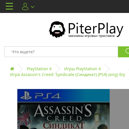
PlayStation 4
Игры PlayStation 4
Игра Assassin's Creed: Syndicate (Синдикат) (PS4) (eng) б/у