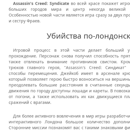
Assassin's Creed: Syndicate
во всей красе покажет игр
больших городов мира и центр некогда великой 
Особенностью новой части является игра сразу за двух про
и сестру Фраев.
Убийства по-лондонс
Игровой процесс в этой части делает больший у
прохождение. Персонаж снова получил способность прята
также отвлекать внимание противников свистом. Кро
трюков главного героя, "Assassin's Creed: Синдикат"
способы перемещения. Джейкоб имеет в арсенале крю
который позволяет герою быстро возноситься на вершины
преодолевать большие расстояния в считанные секунды
движения по городу доступны лошади и кареты. В повозк
от погони, а также использовать их как движущиеся п
сражений с врагами.
Для более активного вовлечения в мир игры разработч
интерактивного Лондона большое количество дополни
Сторонние миссии познакомят вас с такими знаковыми фи