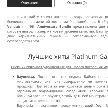
Описание
Отзывов (0)
Уничтожайте сонмы ангелов и орды вражеских роб
боевиков от знаменитой компании PlatinumGames. В сб
Vanquish - 10th Anniversary Bundle
представлены две 
которые выводят жанр на новый уровень качества. Вам пр
двух харизматичных героев — сексапильную вед
суперсолдата Сэма.
Лучшие хиты Platinum G
Сборник включает улучшенные для нового поколения иг
Bayonetta.
После того, как ведьма Байонетта п
многовекового сна, она совершенно не помни
прошлом. При этом за ней охотится целый сонм а
огромными чудовищными созданиями. Героине п
большой арсенал оружия, чтобы дать бой монстрам
защитники человечества.
Bayonetta — логичное продолжение идей Devil M