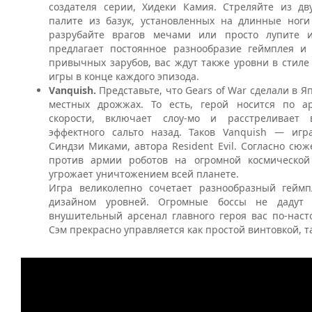
создателя серии, Хидеки Камия. Стреляйте из дв
палите из базук, установленных на длинные ноги
разрубайте врагов мечами или просто лупите и
предлагает постоянное разнообразие геймплея и
привычных зарубов, вас ждут также уровни в стиле
игры в конце каждого эпизода.
Vanquish.
Представьте, что Gears of War сделали в Я
местных дрожжах. То есть, герой носится по а
скорости, включает слоу-мо и расстреливает
эффектного сальто назад. Таков Vanquish — игр
Синдзи Миками, автора Resident Evil. Согласно сюж
против армии роботов на огромной космической 
угрожает уничтожением всей планете.
Игра великолепно сочетает разнообразный гейм
дизайном уровней. Огромные боссы не дадут 
внушительный арсенал главного героя вас по-наст
Сэм прекрасно управляется как простой винтовкой, т