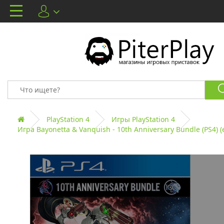
PlayStation 4
Игры PlayStation 4
Игра Bayonetta & Vanquish - 10th Anniversary Bundle (PS4) (