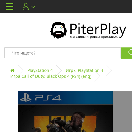
PlayStation 4
Игры PlayStation 4
Игра Call of Duty: Black Ops 4 (PS4) (eng)