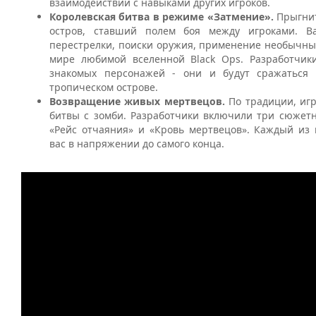
взаимодействии с навыками других игроков.
Королевская битва в режиме «Затмение».
Прыгни
остров, ставший полем боя между игроками. В
перестрелки, поиски оружия, применение необычных 
мире любимой вселенной Black Ops. Разработчик
знакомых персонажей - они и будут сражаться 
тропическом острове.
Возвращение живых мертвецов.
По традиции, иг
битвы с зомби. Разработчики включили три сюжетн
«Рейс отчаяния» и «Кровь мертвецов». Каждый из 
вас в напряжении до самого конца.