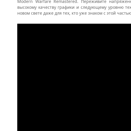
Modern Warfare Remastered. Переживите напряжен
высокому качеству графики и следующему уровню тех
новом свете даже для тех, кто уже знаком с этой частью