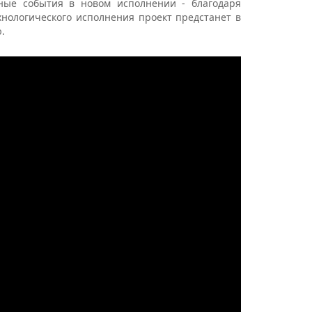
ные события в новом исполнении - благодаря
нологического исполнения проект предстанет в
.