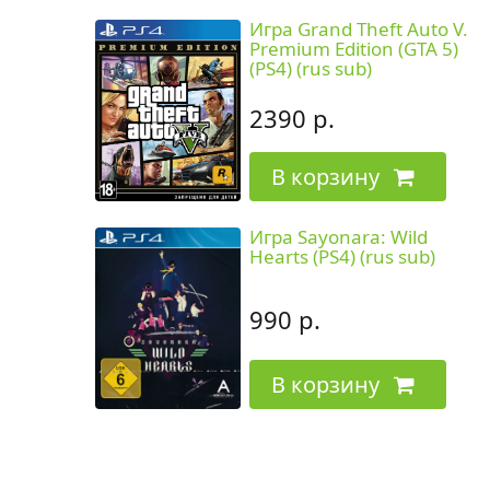
Игра Grand Theft Auto V.
Premium Edition (GTA 5)
(PS4) (rus sub)
2390 р.
В корзину
Игра Sayonara: Wild
Hearts (PS4) (rus sub)
990 р.
В корзину