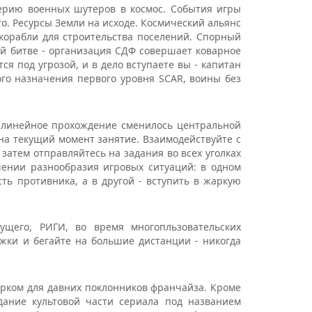
ю серию военных шутеров в космос. События игры
о. Ресурсы Земли на исходе. Космический альянс
корабли для строительства поселений. Спорный
ой битве - организация СДФ совершает коварное
я под угрозой, и в дело вступаете вы - капитан
го назначения первого уровня SCAR, воины без
- линейное прохождение сменилось центральной
на текущий момент занятие. Взаимодействуйте с
затем отправляйтесь на задания во всех уголках
шении разнообразия игровых ситуаций: в одном
сть противника, а в другой - вступить в жаркую
ущего, РИГИ, во время многопльзовательских
жки и бегайте на большие дистанции - никогда
арком для давних поклонников франчайза. Кроме
здание культовой части сериала под названием