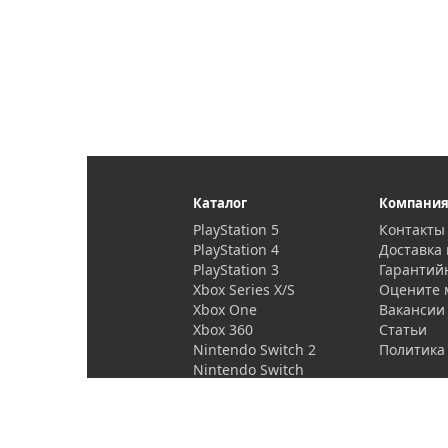
Каталог
Компани
PlayStation 5
Контакты
PlayStation 4
Доставка 
PlayStation 3
Гарантий
Xbox Series X/S
Оцените 
Xbox One
Вакансии
Xbox 360
Статьи
Nintendo Switch 2
Политика
Nintendo Switch
PlayStation Vita
Проекторы и
аксессуары