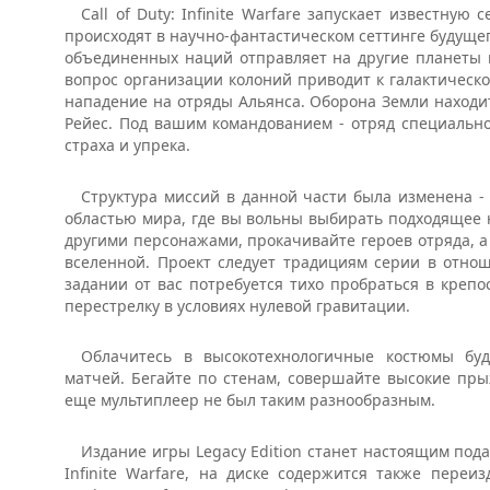
Call of Duty: Infinite Warfare запускает известну
происходят в научно-фантастическом сеттинге будущег
объединенных наций отправляет на другие планеты 
вопрос организации колоний приводит к галактическ
нападение на отряды Альянса. Оборона Земли находитс
Рейес. Под вашим командованием - отряд специально
страха и упрека.
Структура миссий в данной части была изменена 
областью мира, где вы вольны выбирать подходящее 
другими персонажами, прокачивайте героев отряда, а 
вселенной. Проект следует традициям серии в отно
задании от вас потребуется тихо пробраться в крепо
перестрелку в условиях нулевой гравитации.
Облачитесь в высокотехнологичные костюмы буд
матчей. Бегайте по стенам, совершайте высокие пры
еще мультиплеер не был таким разнообразным.
Издание игры Legacy Edition станет настоящим под
Infinite Warfare, на диске содержится также переи