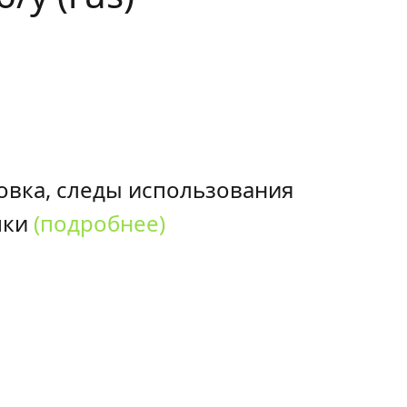
овка, следы использования
пки
(подробнее)