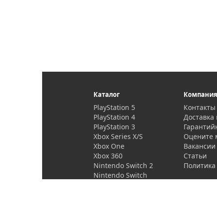
Каталог
Компани
PlayStation 5
Контакты
PlayStation 4
Доставка 
PlayStation 3
Гарантий
Xbox Series X/S
Оцените 
Xbox One
Вакансии
Xbox 360
Статьи
Nintendo Switch 2
Политика
Nintendo Switch
PlayStation Vita
Проекторы и
аксессуары