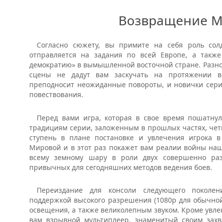
Возвращение M
Согласно сюжету, вы примите на себя роль сол
отправляется на задания по всей Европе, а такж
демократию» в вымышленной восточной стране. Разн
сцены не дадут вам заскучать на протяжении в
преподносит неожиданные повороты, и новички сери
повествования.
Перед вами игра, которая в свое время пошатнул
традициям серии, заложенным в прошлых частях, че
ступень в плане постановке и увлечения игрока в
Мировой и в этот раз покажет вам реалии войны наш
всему земному шару в роли двух совершенно раз
привычных для сегодняшних методов ведения боев.
Переиздание для консоли следующего поколени
поддержкой высокого разрешения (1080p для обычной 
освещения, а также великолепным звуком. Кроме увл
вам взрывной мультиплеер, знаменитый своим зах