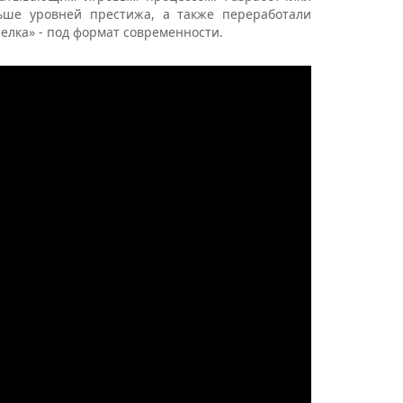
ьше уровней престижа, а также переработали
релка» - под формат современности.