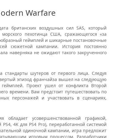
odern Warfare
дата британских воздушных сил SAS, который
е морского пехотинца США, сражающегося «за
ообразный геймплей и шикарные постановочные
сей сюжетной кампании. История постоянно
ала наверняка не ожидают такого закрученного
а стандарты шутеров от первого лица. Следуя
твертый эпизод франчайза вышел на следующую
 геймплей. Проект ушел от конфликта Второй
его времени. Вам предстоит путешествовать по
ных персонажей и участвовать в сценариях,
я обладает усовершенствованной графикой,
PS4, 4K для PS4 Pro), переработанной системой
екательной одиночной кампании, игра предложит
ватывающим игровым процессом. Разработчики