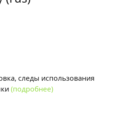
овка, следы использования
пки
(подробнее)