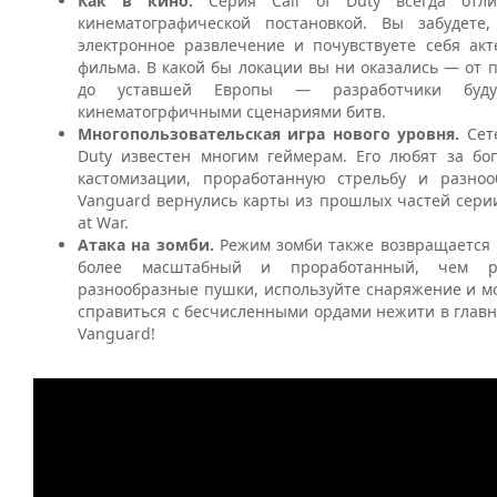
Как в кино.
Серия Call of Duty всегда отли
кинематографической постановкой. Вы забудете
электронное развлечение и почувствуете себя ак
фильма. В какой бы локации вы ни оказались — от 
до уставшей Европы — разработчики буду
кинематогрфичными сценариями битв.
Многопользовательская игра нового уровня.
Сет
Duty известен многим геймерам. Его любят за бо
кастомизации, проработанную стрельбу и разноо
Vanguard вернулись карты из прошлых частей сери
at War.
Атака на зомби.
Режим зомби также возвращается 
более масштабный и проработанный, чем р
разнообразные пушки, используйте снаряжение и м
справиться с бесчисленными ордами нежити в глав
Vanguard!