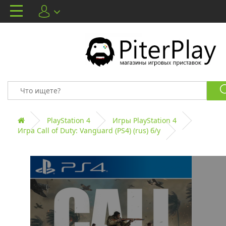
PlayStation 4
Игры PlayStation 4
Игра Call of Duty: Vanguard (PS4) (rus) б/у