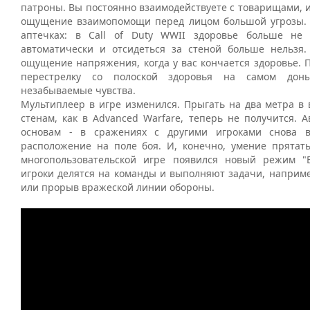
патроны. Вы постоянно взаимодействуете с товарищами, и 
ощущение взаимопомощи перед лицом большой угрозы. 
аптечках: в Call of Duty WWII здоровье больше не 
автоматически и отсидеться за стеной больше нельзя.
ощущение напряжения, когда у вас кончается здоровье. 
перестрелку со полоской здоровья на самом дон
незабываемые чувства.
Мультиплеер в игре изменился. Прыгать на два метра в 
стенам, как в Advanced Warfare, теперь не получится. 
основам - в сражениях с другими игроками снова 
расположение на поле боя. И, конечно, умение прятать
многопользовательской игре появился новый режим "
игроки делятся на команды и выполняют задачи, наприме
или прорыв вражеской линии обороны.