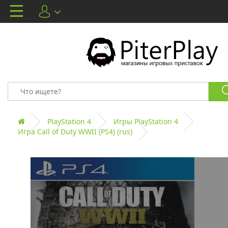
PlayStation 4
Игры PlayStation 4
Игра Call of Duty WWII (PS4) (rus)