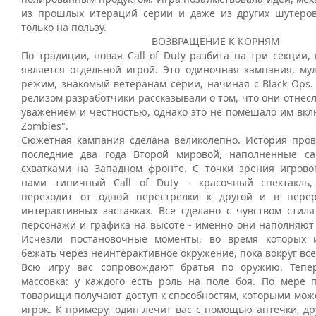
из прошлых итераций серии и даже из других шутеро
только на пользу.
ВОЗВРАЩЕНИЕ К КОРНЯМ
По традиции, новая Call of Duty разбита на три секции,
является отдельной игрой. Это одиночная кампания, мул
режим, знакомый ветеранам серии, начиная с Black Ops.
релизом разработчики рассказывали о том, что они отнесл
уважением и честностью, однако это не помешало им вкл
Zombies".
Сюжетная кампания сделана великолепно. История пров
последние два года Второй мировой, наполненные с
схватками на Западном фронте. С точки зрения игрово
нами типичный Call of Duty - красочный спектакль,
переходит от одной перестрелки к другой и в перер
интерактивных заставках. Все сделано с чувством стиля
персонажи и графика на высоте - именно они наполняют
Исчезли постановочные моменты, во время которых и
бежать через неинтерактивное окружение, пока вокруг все
Всю игру вас сопровождают братья по оружию. Тепе
массовка: у каждого есть роль на поле боя. По мере
товарищи получают доступ к способностям, которыми мож
игрок. К примеру, один лечит вас с помощью аптечки, д