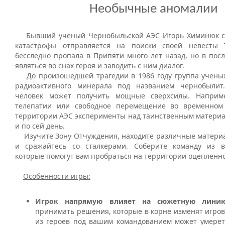
Необычные аномалии
Бывший ученый Чернобыльской АЭС Игорь Химинюк спу
катастрофы отправляется на поиски своей невесты 
бесследно пропала в Припяти много лет назад, но в пос
являться во снах героя и заводить с ним диалог.
До произошедшей трагедии в 1986 году группа ученых
радиоактивного минерала под названием чернобыли
человек может получить мощные сверхсилы. Наприме
телепатии или свободное перемещение во временном 
территории АЭС эксперименты над таинственным матери
и по сей день.
Изучите Зону Отчуждения, находите различные матери
и сражайтесь со сталкерами. Соберите команду из в
которые помогут вам пробраться на территории оцепленн
Особенности игры:
Игрок напрямую влияет на сюжетную лин
принимать решения, которые в корне изменят игро
из героев под вашим командованием может умерет