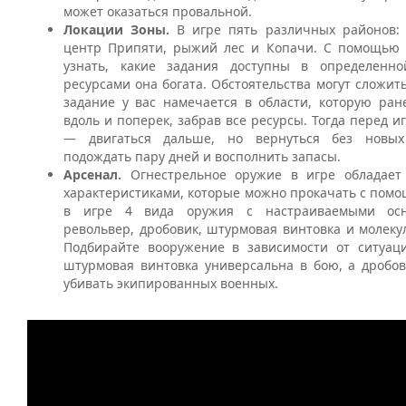
может оказаться провальной.
Локации Зоны.
В игре пять различных районов: 
центр Припяти, рыжий лес и Копачи. С помощью 
узнать, какие задания доступны в определенн
ресурсами она богата. Обстоятельства могут сложить
задание у вас намечается в области, которую ран
вдоль и поперек, забрав все ресурсы. Тогда перед и
— двигаться дальше, но вернуться без новых
подождать пару дней и восполнить запасы.
Арсенал.
Огнестрельное оружие в игре обладает
характеристиками, которые можно прокачать с помо
в игре 4 вида оружия с настраиваемыми осн
револьвер, дробовик, штурмовая винтовка и молек
Подбирайте вооружение в зависимости от ситуаци
штурмовая винтовка универсальна в бою, а дробов
убивать экипированных военных.