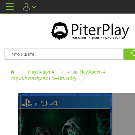
PlayStation 4
Игры PlayStation 4
Игра Chernobylite (PS4) (rus) б/у