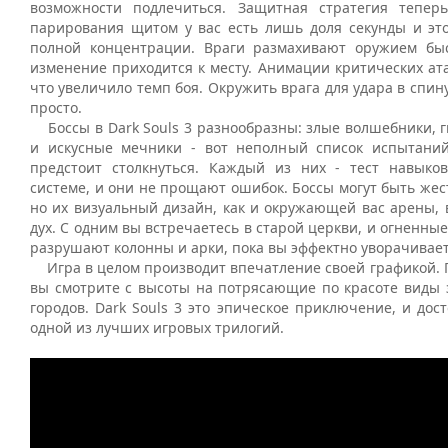
возможности подлечиться. Защитная стратегия тепер
парирования щитом у вас есть лишь доля секунды и это
полной концентрации. Враги размахивают оружием быс
изменение приходится к месту. Анимации критических ат
что увеличило темп боя. Окружить врага для удара в спину
просто.
Боссы в Dark Souls 3 разнообразны: злые волшебники, г
и искусные мечники - вот неполный список испытани
предстоит столкнуться. Каждый из них - тест навыко
системе, и они не прощают ошибок. Боссы могут быть же
но их визуальный дизайн, как и окружающей вас арены, 
дух. С одним вы встречаетесь в старой церкви, и огненные
разрушают колонны и арки, пока вы эффектно уворачиваете
Игра в целом производит впечатление своей графикой. П
вы смотрите с высоты на потрясающие по красоте виды 
городов. Dark Souls 3 это эпическое приключение, и до
одной из лучших игровых трилогий.