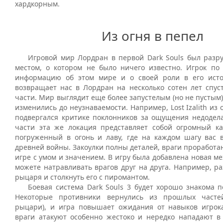
хардкорным.
Из огня в пепел
Игровой мир Лордран в первой Dark Souls был разр
местом, о котором не было ничего известно. Игрок по
информацию об этом мире и о своей роли в его исто
возвращает нас в Лордран на несколько сотен лет спус
части. Мир выглядит еще более запустелым (но не пустым)
изменились до неузнаваемости. Например, Lost Izalith из
подвергался критике поклонников за ощущения недодела
части эта же локация представляет собой огромный к
погруженный в огонь и лаву, где на каждом шагу вас 
древней войны. Закоулки полны деталей, враги проработа
игре с умом и значением. В игру была добавлена новая ме
можете натравливать врагов друг на друга. Например, р
рыцаря и столкнуть его с пиромантом.
Боевая система Dark Souls 3 будет хорошо знакома п
Некоторые противники вернулись из прошлых част
рыцари), и игра повышает ожидания от навыков игрок
враги атакуют особенно жестоко и нередко нападают в 