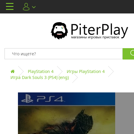
PlayStation 4
Игры PlayStation 4
Игра Dark Souls 3 (PS4) (eng)