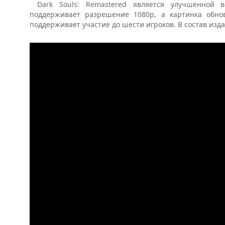
Dark Souls: Remastered является улучшенной 
поддерживает разрешение 1080p, а картинка обнов
поддерживает участие до шести игроков. В состав изда