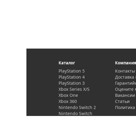
Каталог
Компани
PlayStation 5
Контакты
PlayStation 4
Доставка 
PlayStation 3
Гарантий
Xbox Series X/S
Оцените 
Xbox One
Вакансии
Xbox 360
Статьи
Nintendo Switch 2
Политика
Nintendo Switch
PlayStation Vita
Проекторы и
аксессуары