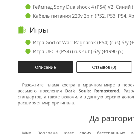
Геймпад Sony Dualshock 4 (PS4) V2, Синий (
Кабель питания 220v 2pin (PS2, PS3, PS4, Xb
Игры
Игра God of War: Ragnarok (PS4) (rus) б/у (+
Игра UFC 3 (PS4) (rus sub) б/у (+1990 р.)
Описание
Отзывов (0)
Разожгите пламя костра в мрачном мире в переи
восьмого поколения
Dark Souls: Remastered
. Раз
стандартов, а также включили в данную версию дополн
расширяет мир оригинала.
Да разгори
Мир Лордрана ждет своих бесстрашных исс