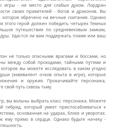
р игры - не место для слабых духом. Лордран
ости своих правителей - богов и драконов. Вы
, которое обречено на вечные скитания. Однако
ля этого герой должен победить четырех Темных
ольшое путешеcтвие по средневековым замкам,
 душ. Удастся ли вам поддержать пламя или ваш
лон не только опасными врагами и боссами, но
аны между собой проходами, тайными путями и
которое вы можете исследовать в каком угодно
уши (эквивалент очков опыта в игре), которые
ряжения и оружия. Прокачивайте персонажа,
 свой путь сквозь тьму.
игр, вы вольны выбрать класс персонажа. Можете
ой гибрид, который умеет приспосабливаться к
стема, основанная на ударах, блоке и уворотах.
к ему прямо в сердце. Однако будьте начеку -
спешность.