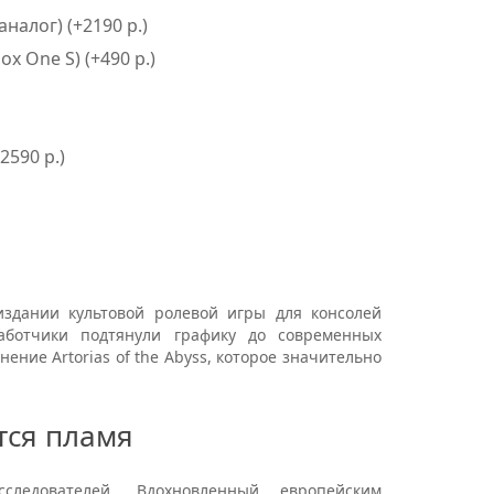
аналог) (+2190 р.)
ox One S) (+490 р.)
2590 р.)
здании культовой ролевой игры для консолей
работчики подтянули графику до современных
ение Artorias of the Abyss, которое значительно
тся пламя
ледователей. Вдохновленный европейским