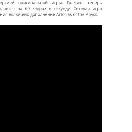
версией оригинальной игры. Графика теперь
ляется на 60 кадрах в секунду. Сетевая игра
ния включено дополнение Artorias of the Abyss.