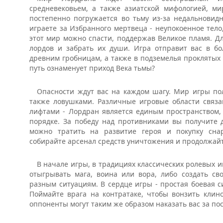
средневековьем, а также азиатской мифологией, ми
постепенно погружается во тьму из-за недальновидн
играете за Избранного мертвеца - неупокоенное тело
этот мир можно спасти, поддержав Великое пламя. Д
лордов и забрать их души. Игра отправит вас в б
древним гробницам, а также в подземелья проклятых
путь ознаменует приход Века тьмы?
Опасности ждут вас на каждом шагу. Мир игры по
также ловушками. Различные игровые области связ
лифтами - Лордран является единым пространством, 
порядке. За победу над противниками вы получите д
можно тратить на развитие героя и покупку сна
собирайте арсенал средств уничтожения и продолжайте
В начале игры, в традициях классических ролевых 
отыгрывать мага, воина или вора, либо создать св
разным ситуациям. В сердце игры - простая боевая си
Поймайте врага на контратаке, чтобы вонзить клино
оппоненты могут таким же образом наказать вас за по