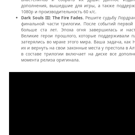
дополнения, вышедшие для игры, а также поддер
1080p и производительность 60 к/с.
Dark Souls III: The Fire Fades.
Решите судьбу Лордран
финальной части трилогии. После событий первой
больше ста лет. Эпоха огня завершилась и наст
Великие герои прошлого, которые поддерживали пл
затерялись во мраке этого мира. Ваша задача, как 
их и вернуть на свои законные места у престола в А
в составе трилогии включает на диске все допол
момента релиза оригинала.