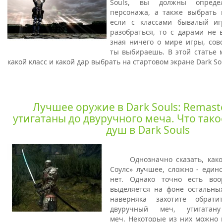
Souls, вы должны опреде
персонажа, а также выбрать
если с классами бывалый и
разобраться, то с дарами не 
зная ничего о мире игры, сов
ты выбираешь.
В этой статье
какой класс и какой дар выбрать на стартовом экране Dark So
Лучшее оружие в Dark Souls: Remaste
утигатаны до двуручного меча. Что так
душ в Dark Souls
Однозначно сказать, как
Соулс» лучшее, сложно - един
нет. Однако точно есть воо
выделяется на фоне остальных
наверняка захотите обрат
двуручный меч, утигатан
меч.
Некоторые из них можно 