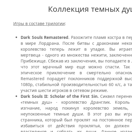
Коллекция темных д
Игры в составе трилогии
:
Dark Souls Remastered
. Разожгите пламя костра в 
в мире Лордрана. После битвы с драконами неко
королевство теперь лежит в упадке. Вы играе
мертвеца - одного из множества нежити, заключен
Прибежище. Сбежав из заключения, вы попадаете в 
что этот мрачный мир еще можно спасти. Так
эпическое приключение в смертельно опасно
Remastered порадует поклонников поддержкой вы
1080p, стабильной производительностью 60 к/с, а 
участия шести игроков в сетевом режиме.
Dark Souls II: Scholar of the First Sin.
Сиквел перене
«темных душ» - королевство Дранглик. Корол
изгнание, народ покинул королевство земель,
неупокоенные темные души. В этот раз вы игра
странника, который был проклят на постоянное пе
избавиться от действия проклятья, он должен
властелинов и собрать их души. Данное изда