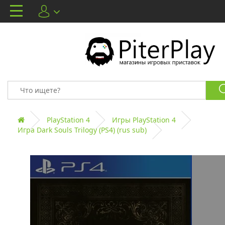
PlayStation 4
Игры PlayStation 4
Игра Dark Souls Trilogy (PS4) (rus sub)