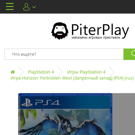
PlayStation 4
Игры PlayStation 4
Игра Horizon: Forbidden West (Запретный запад) (PS4) (rus) 