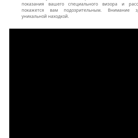
показания вашего специального визора и расс
покажется вам подозрительным. Внимание з
уникальной находкой.