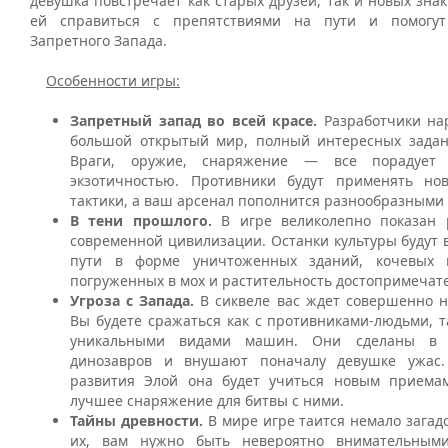
девушка повстречает как старых друзей, так и новых зна
ей справиться с препятствиями на пути и помогу
Запретного Запада.
Особенности игры:
Запретный запад во всей красе.
Разработчики на
большой открытый мир, полный интересных задан
Враги, оружие, снаряжение — все порадует
экзотичностью. Противники будут применять но
тактики, а ваш арсенал пополнится разнообразными
В тени прошлого.
В игре великолепно показан
современной цивилизации. Останки культуры будут 
пути в форме уничтоженных зданий, кочевых 
погруженных в мох и растительность достопримечат
Угроза с Запада.
В сиквеле вас ждет совершенно н
Вы будете сражаться как с противниками-людьми, 
уникальными видами машин. Они сделаны в
динозавров и внушают поначалу девушке ужас
развития Элой она будет учиться новым приема
лучшее снаряжение для битвы с ними.
Тайны древности.
В мире игре таится немало загад
их, вам нужно быть невероятно внимательными