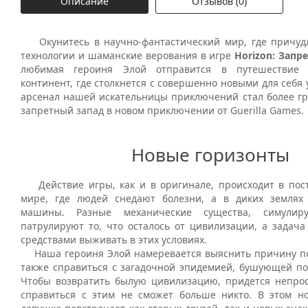
Описание
Отзывов (0)
Окунитесь в научно-фантастический мир, где причуд
технологии и шаманские верования в игре
Horizon: Запр
любимая героиня Элой отправится в путешествие 
континент, где столкнется с совершенно новыми для себя 
арсенал нашей искательницы приключений стал более гр
запретный запад в новом приключении от Guerilla Games.
Новые горизонты
Действие игры, как и в оригинале, происходит в пос
мире, где людей снедают болезни, а в диких землях
машины. Разные механические существа, симулир
патрулируют то, что осталось от цивилизации, а зада
средствами выживать в этих условиях.
Наша героиня Элой намеревается выяснить причину п
также справиться с загадочной эпидемией, бушующей по 
Чтобы возвратить былую цивилизацию, придется непрост
справиться с этим не сможет больше никто. В этом 